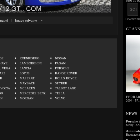
Mot de pa
ugatti
|
Image suivante
»
GT AN
.
GE
KOENIGSEGG
NISSAN
HAYE
LAMBORGHINI
PAGANI
L VEGA
LANCIA
PORSCHE
ARI
LOTUS
RANGE ROVER
ER
MASERATI
ROLLS ROYCE
MAYBACH
SPYKER
IVOLTA
MCLAREN
TALBOT LAGO
AR
MERCEDES BENZ
TESLA
FERRARI 
EN
MORGAN
VOLVO
2004 - 571
NEWS
Porsche 
Moby Dick 
Automobi
Braquage à 