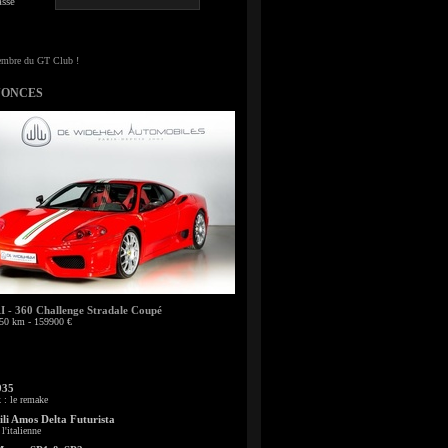
sse
NONCES
- 360 Challenge Stradale Coupé
50 km - 159900 €
935
: le remake
li Amos Delta Futurista
l'italienne