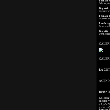
Ferrari 
Ode au pas
Bugatti 
Hypercar a
Ferrari 4
Le 50ème c
Lamborgh
Le retour d
Bugatti 
L'arme fata
GALER
GALER
LA CO
AGEND
DERNI
Cheetah
cheetah v
TVR Grif
01/01/19
Porsche 