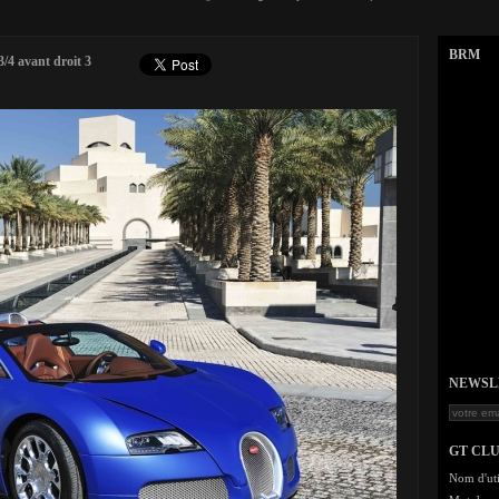
BRM
/4 avant droit 3
NEWSLET
GT CL
Nom d'uti