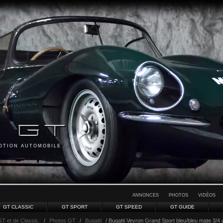
MOTION AUTOMOBILE
ANNONCES
PHOTOS
VIDÉOS
GT CLASSIC
GT SPORT
GT SPEED
GT GUIDE
GT et de Classic.
/
Photos GT
/
Bugatti
/ Bugatti Veyron Grand Sport bleu/bleu mate 3/4 a