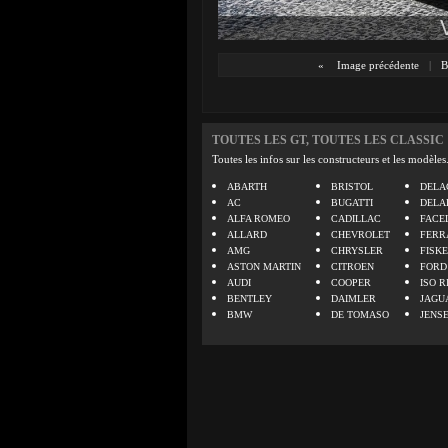
«
Image précédente
|
B
TOUTES LES GT, TOUTES LES CLASSIC
Toutes les infos sur les constructeurs et les modèles
ABARTH
BRISTOL
DELA
AC
BUGATTI
DELA
ALFA ROMEO
CADILLAC
FACE
ALLARD
CHEVROLET
FERR
AMG
CHRYSLER
FISK
ASTON MARTIN
CITROEN
FORD
AUDI
COOPER
ISO R
BENTLEY
DAIMLER
JAGU
BMW
DE TOMASO
JENS