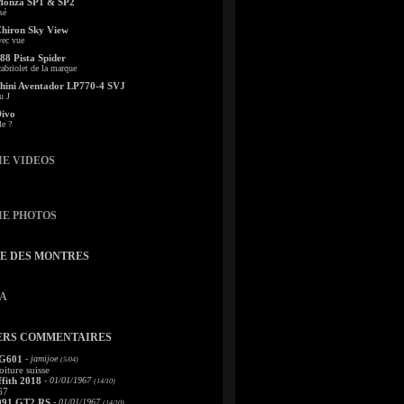
Monza SP1 & SP2
sé
Chiron Sky View
vec vue
88 Pista Spider
abriolet de la marque
ini Aventador LP770-4 SVJ
u J
Divo
le ?
IE VIDEOS
IE PHOTOS
TE DES MONTRES
A
ERS COMMENTAIRES
 G601
- jamijoe
(5/04)
oiture suisse
fith 2018
- 01/01/1967
(14/10)
67
991 GT2 RS
- 01/01/1967
(14/10)