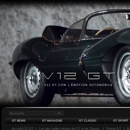
V12 GT.COM L'ÉMOTION AUTOMOBILE
GT NEWS
GT MAGAZINE
GT CLASSIC
GT SPORT
Accueil V12 GT
/
Les plus belles photos de GT et de Classic.
/
Photos GT
/
Bu