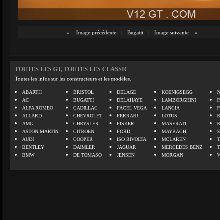
«
Image précédente
|
Bugatti
|
Image suivante
»
TOUTES LES GT, TOUTES LES CLASSIC
Toutes les infos sur les constructeurs et les modèles.
ABARTH
BRISTOL
DELAGE
KOENIGSEGG
N
AC
BUGATTI
DELAHAYE
LAMBORGHINI
P
ALFA ROMEO
CADILLAC
FACEL VEGA
LANCIA
ALLARD
CHEVROLET
FERRARI
LOTUS
AMG
CHRYSLER
FISKER
MASERATI
ASTON MARTIN
CITROEN
FORD
MAYBACH
AUDI
COOPER
ISO RIVOLTA
MCLAREN
BENTLEY
DAIMLER
JAGUAR
MERCEDES BENZ
BMW
DE TOMASO
JENSEN
MORGAN