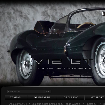
V12 GT.COM L'ÉMOTION AUTOMOBILE
GT NEWS
GT MAGAZINE
GT CLASSIC
GT SPORT
Accueil V12 GT
/
Les plus belles photos de GT et de Classic.
/
Photos GT
/
Bu