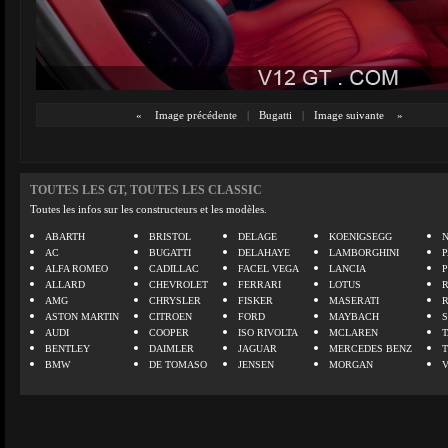
«
Image précédente
|
Bugatti
|
Image suivante
»
TOUTES LES GT, TOUTES LES CLASSIC
Toutes les infos sur les constructeurs et les modèles.
ABARTH
BRISTOL
DELAGE
KOENIGSEGG
N
AC
BUGATTI
DELAHAYE
LAMBORGHINI
P
ALFA ROMEO
CADILLAC
FACEL VEGA
LANCIA
ALLARD
CHEVROLET
FERRARI
LOTUS
AMG
CHRYSLER
FISKER
MASERATI
ASTON MARTIN
CITROEN
FORD
MAYBACH
AUDI
COOPER
ISO RIVOLTA
MCLAREN
BENTLEY
DAIMLER
JAGUAR
MERCEDES BENZ
BMW
DE TOMASO
JENSEN
MORGAN