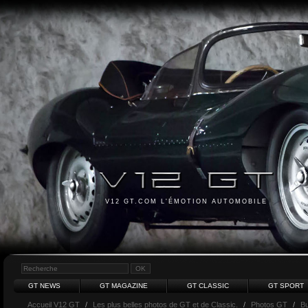
V12 GT.COM L'ÉMOTION AUTOMOBILE
GT NEWS
GT MAGAZINE
GT CLASSIC
GT SPORT
Accueil V12 GT
/
Les plus belles photos de GT et de Classic.
/
Photos GT
/
Bu