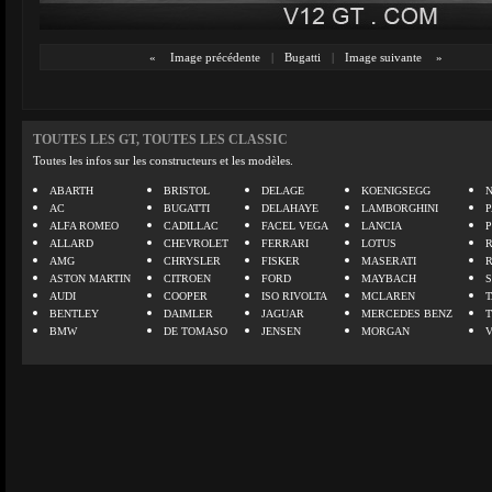
«
Image précédente
|
Bugatti
|
Image suivante
»
TOUTES LES GT, TOUTES LES CLASSIC
Toutes les infos sur les constructeurs et les modèles.
ABARTH
BRISTOL
DELAGE
KOENIGSEGG
N
AC
BUGATTI
DELAHAYE
LAMBORGHINI
P
ALFA ROMEO
CADILLAC
FACEL VEGA
LANCIA
ALLARD
CHEVROLET
FERRARI
LOTUS
AMG
CHRYSLER
FISKER
MASERATI
ASTON MARTIN
CITROEN
FORD
MAYBACH
AUDI
COOPER
ISO RIVOLTA
MCLAREN
BENTLEY
DAIMLER
JAGUAR
MERCEDES BENZ
BMW
DE TOMASO
JENSEN
MORGAN