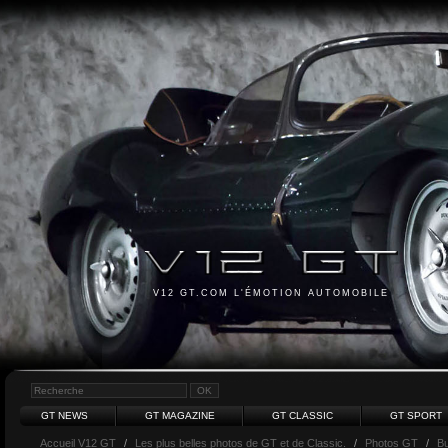
V12 GT.COM L'ÉMOTION AUTOMOBILE
GT NEWS
GT MAGAZINE
GT CLASSIC
GT SPORT
Accueil V12 GT
/
Les plus belles photos de GT et de Classic.
/
Photos GT
/
Bu