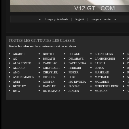
«
Image précédente
|
Bugatti
|
Image suivante
»
TOUTES LES GT, TOUTES LES CLASSIC
Toutes les infos sur les constructeurs et les modèles.
ABARTH
BRISTOL
DELAGE
KOENIGSEGG
N
AC
BUGATTI
DELAHAYE
LAMBORGHINI
P
ALFA ROMEO
CADILLAC
FACEL VEGA
LANCIA
ALLARD
CHEVROLET
FERRARI
LOTUS
AMG
CHRYSLER
FISKER
MASERATI
ASTON MARTIN
CITROEN
FORD
MAYBACH
AUDI
COOPER
ISO RIVOLTA
MCLAREN
BENTLEY
DAIMLER
JAGUAR
MERCEDES BENZ
BMW
DE TOMASO
JENSEN
MORGAN