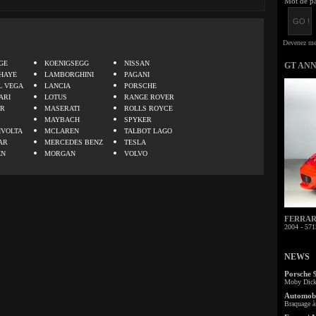
Mot de pa
.
GE
KOENIGSEGG
NISSAN
GT AN
HAYE
LAMBORGHINI
PAGANI
L VEGA
LANCIA
PORSCHE
ARI
LOTUS
RANGE ROVER
ER
MASERATI
ROLLS ROYCE
MAYBACH
SPYKER
IVOLTA
MCLAREN
TALBOT LAGO
AR
MERCEDES BENZ
TESLA
EN
MORGAN
VOLVO
FERRARI 
2004 - 571
NEWS
Porsche 
Moby Dick 
Automobi
Braquage à 