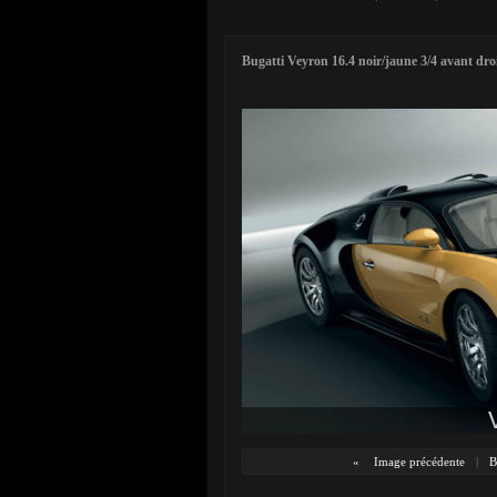
Bugatti Veyron 16.4 noir/jaune 3/4 avant dro
«
Image précédente
|
B