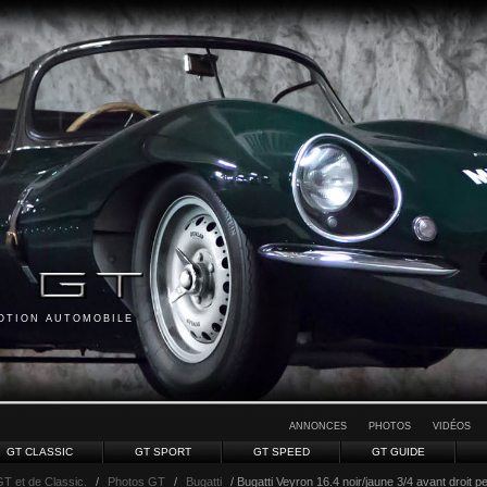
MOTION AUTOMOBILE
ANNONCES
PHOTOS
VIDÉOS
GT CLASSIC
GT SPORT
GT SPEED
GT GUIDE
GT et de Classic.
/
Photos GT
/
Bugatti
/ Bugatti Veyron 16.4 noir/jaune 3/4 avant droit 