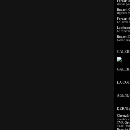
Ferrari 
Ode au pas
Bugatti 
Hypercar a
Ferrari 4
Le 50ème c
Lamborgh
Le retour d
Bugatti 
L'arme fata
GALER
GALER
LA CO
AGEND
DERNI
Cheetah
cheetah v
TVR Grif
01/01/19
Porsche 