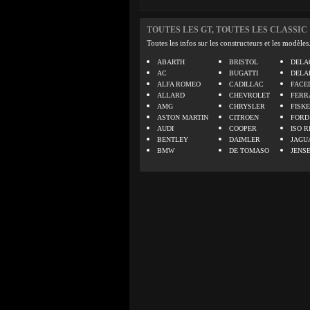
TOUTES LES GT, TOUTES LES CLASSIC
Toutes les infos sur les constructeurs et les modèles
ABARTH
BRISTOL
DELA
AC
BUGATTI
DELA
ALFA ROMEO
CADILLAC
FACE
ALLARD
CHEVROLET
FERR
AMG
CHRYSLER
FISK
ASTON MARTIN
CITROEN
FORD
AUDI
COOPER
ISO R
BENTLEY
DAIMLER
JAGU
BMW
DE TOMASO
JENS