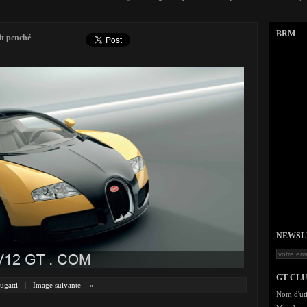
BRM
it penché
NEWSLET
GT CL
ugatti
|
Image suivante
»
Nom d'uti