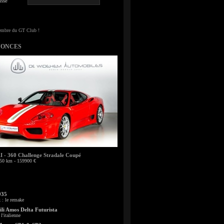
sse
NONCES
- 360 Challenge Stradale Coupé
50 km - 159900 €
935
: le remake
li Amos Delta Futurista
l'italienne