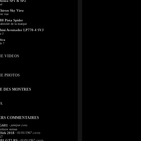
Monza SP1 & SP2
sé
Chiron Sky View
vec vue
88 Pista Spider
abriolet de la marque
ini Aventador LP770-4 SVJ
u J
Divo
le ?
IE VIDEOS
IE PHOTOS
TE DES MONTRES
A
ERS COMMENTAIRES
 G601
- jamijoe
(5/04)
oiture suisse
fith 2018
- 01/01/1967
(14/10)
67
991 GT2 RS
- 01/01/1967
(14/10)