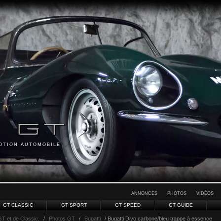
MOTION AUTOMOBILE
ANNONCES
PHOTOS
VIDÉOS
GT CLASSIC
GT SPORT
GT SPEED
GT GUIDE
GT et de Classic.
/
Photos GT
/
Bugatti
/ Bugatti Divo carbone/bleu trappe à essence