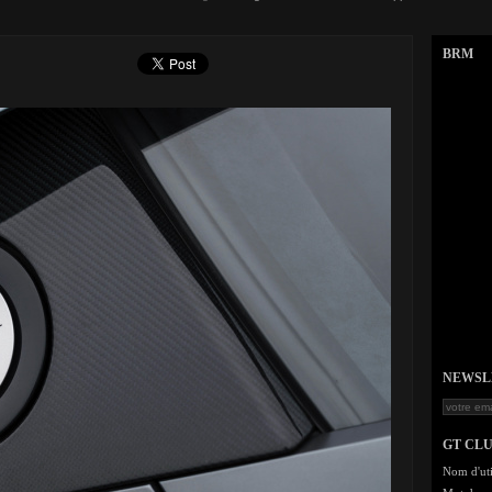
BRM
NEWSLET
GT CL
Nom d'uti