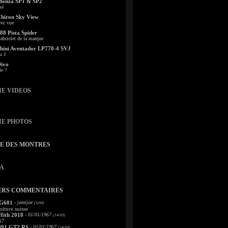
Monza SP1 & SP2
sé
Chiron Sky View
vec vue
88 Pista Spider
abriolet de la marque
ini Aventador LP770-4 SVJ
u J
Divo
le ?
IE VIDEOS
IE PHOTOS
TE DES MONTRES
A
ERS COMMENTAIRES
 G601
- jamijoe
(5/04)
oiture suisse
fith 2018
- 01/01/1967
(14/10)
67
991 GT2 RS
- 01/01/1967
(14/10)