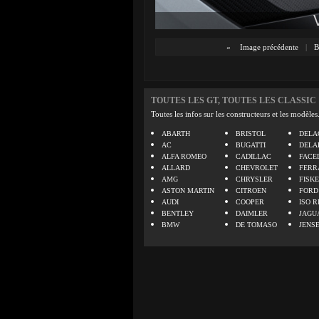
«
Image précédente
|
B
TOUTES LES GT, TOUTES LES CLASSIC
Toutes les infos sur les constructeurs et les modèles
ABARTH
BRISTOL
DELA
AC
BUGATTI
DELA
ALFA ROMEO
CADILLAC
FACE
ALLARD
CHEVROLET
FERR
AMG
CHRYSLER
FISK
ASTON MARTIN
CITROEN
FORD
AUDI
COOPER
ISO R
BENTLEY
DAIMLER
JAGU
BMW
DE TOMASO
JENS