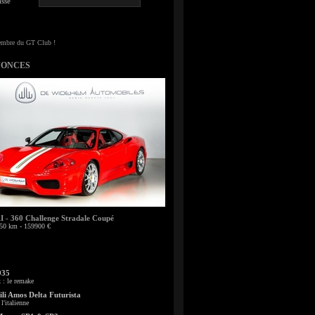
sse
NONCES
- 360 Challenge Stradale Coupé
50 km - 159900 €
935
: le remake
li Amos Delta Futurista
l'italienne