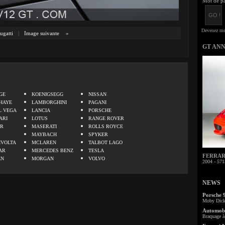
Mot de pa
ugatti
|
Image suivante
»
GT AN
.
GE
KOENIGSEGG
NISSAN
HAYE
LAMBORGHINI
PAGANI
L VEGA
LANCIA
PORSCHE
ARI
LOTUS
RANGE ROVER
ER
MASERATI
ROLLS ROYCE
MAYBACH
SPYKER
IVOLTA
MCLAREN
TALBOT LAGO
AR
MERCEDES BENZ
TESLA
FERRARI 
EN
MORGAN
VOLVO
2004 - 571
NEWS
Porsche 
Moby Dick 
Automobi
Braquage à 