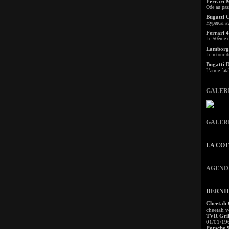
Ferrari 
Ode au pas
Bugatti 
Hypercar a
Ferrari 4
Le 50ème c
Lamborgh
Le retour d
Bugatti 
L'arme fata
GALER
GALER
LA CO
AGEND
DERNI
Cheetah
cheetah v
TVR Grif
01/01/19
Porsche 