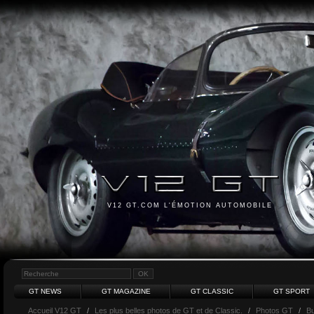
V12 GT.COM L'ÉMOTION AUTOMOBILE
GT NEWS
GT MAGAZINE
GT CLASSIC
GT SPORT
Accueil V12 GT
/
Les plus belles photos de GT et de Classic.
/
Photos GT
/
Bu