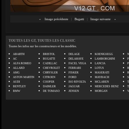
«
Image précédente
|
Bugatti
|
Image suivante
»
TOUTES LES GT, TOUTES LES CLASSIC
Toutes les infos sur les constructeurs et les modèles.
ABARTH
BRISTOL
DELAGE
KOENIGSEGG
N
AC
BUGATTI
DELAHAYE
LAMBORGHINI
P
ALFA ROMEO
CADILLAC
FACEL VEGA
LANCIA
ALLARD
CHEVROLET
FERRARI
LOTUS
AMG
CHRYSLER
FISKER
MASERATI
ASTON MARTIN
CITROEN
FORD
MAYBACH
AUDI
COOPER
ISO RIVOLTA
MCLAREN
BENTLEY
DAIMLER
JAGUAR
MERCEDES BENZ
BMW
DE TOMASO
JENSEN
MORGAN