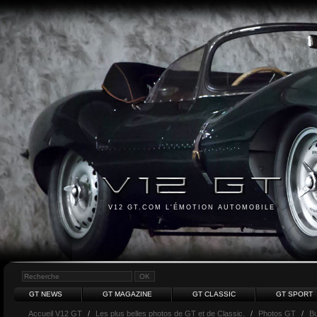
V12 GT.COM L'ÉMOTION AUTOMOBILE
GT NEWS
GT MAGAZINE
GT CLASSIC
GT SPORT
Accueil V12 GT
/
Les plus belles photos de GT et de Classic.
/
Photos GT
/
Bu