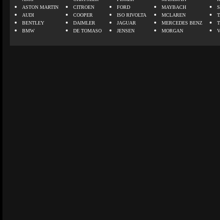
ASTON MARTIN
CITROEN
FORD
MAYBACH
AUDI
COOPER
ISO RIVOLTA
MCLAREN
BENTLEY
DAIMLER
JAGUAR
MERCEDES BENZ
BMW
DE TOMASO
JENSEN
MORGAN