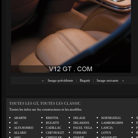
«
Image précédente
|
Bugatti
|
Image suivante
»
TOUTES LES GT, TOUTES LES CLASSIC
Toutes les infos sur les constructeurs et les modèles.
ABARTH
BRISTOL
DELAGE
KOENIGSEGG
N
AC
BUGATTI
DELAHAYE
LAMBORGHINI
P
ALFA ROMEO
CADILLAC
FACEL VEGA
LANCIA
ALLARD
CHEVROLET
FERRARI
LOTUS
AMG
CHRYSLER
FISKER
MASERATI