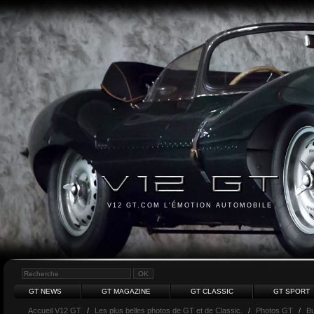
V12 GT.COM L'ÉMOTION AUTOMOBILE
GT NEWS
GT MAGAZINE
GT CLASSIC
GT SPORT
Accueil V12 GT
/
Les plus belles photos de GT et de Classic.
/
Photos GT
/
Bu