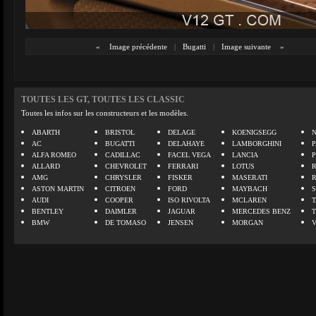
«
Image précédente
|
Bugatti
|
Image suivante
»
TOUTES LES GT, TOUTES LES CLASSIC
Toutes les infos sur les constructeurs et les modèles.
ABARTH
BRISTOL
DELAGE
KOENIGSEGG
N
AC
BUGATTI
DELAHAYE
LAMBORGHINI
P
ALFA ROMEO
CADILLAC
FACEL VEGA
LANCIA
ALLARD
CHEVROLET
FERRARI
LOTUS
AMG
CHRYSLER
FISKER
MASERATI
ASTON MARTIN
CITROEN
FORD
MAYBACH
AUDI
COOPER
ISO RIVOLTA
MCLAREN
BENTLEY
DAIMLER
JAGUAR
MERCEDES BENZ
BMW
DE TOMASO
JENSEN
MORGAN