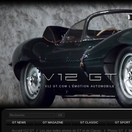
V12 GT.COM L'ÉMOTION AUTOMOBILE
GT NEWS
GT MAGAZINE
GT CLASSIC
GT SPORT
Accueil V12 GT
/
Les plus belles photos de GT et de Classic.
/
Photos GT
/
Be