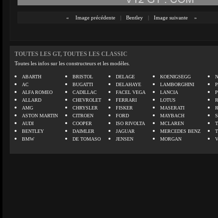
«
Image précédente
|
Bentley
|
Image suivante
»
TOUTES LES GT, TOUTES LES CLASSIC
Toutes les infos sur les constructeurs et les modèles.
ABARTH
BRISTOL
DELAGE
KOENIGSEGG
N
AC
BUGATTI
DELAHAYE
LAMBORGHINI
P
ALFA ROMEO
CADILLAC
FACEL VEGA
LANCIA
ALLARD
CHEVROLET
FERRARI
LOTUS
AMG
CHRYSLER
FISKER
MASERATI
ASTON MARTIN
CITROEN
FORD
MAYBACH
AUDI
COOPER
ISO RIVOLTA
MCLAREN
BENTLEY
DAIMLER
JAGUAR
MERCEDES BENZ
BMW
DE TOMASO
JENSEN
MORGAN