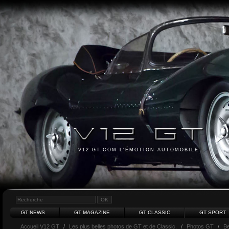
V12 GT.COM L'ÉMOTION AUTOMOBILE
GT NEWS
GT MAGAZINE
GT CLASSIC
GT SPORT
Accueil V12 GT
/
Les plus belles photos de GT et de Classic.
/
Photos GT
/
Be