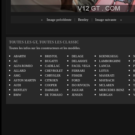
«
Image précédente
|
Bentley
|
Image suivante
»
TOUTES LES GT, TOUTES LES CLASSIC
Toutes les infos sur les constructeurs et les modèles.
ABARTH
BRISTOL
DELAGE
KOENIGSEGG
N
AC
BUGATTI
DELAHAYE
LAMBORGHINI
P
ALFA ROMEO
CADILLAC
FACEL VEGA
LANCIA
ALLARD
CHEVROLET
FERRARI
LOTUS
AMG
CHRYSLER
FISKER
MASERATI
ASTON MARTIN
CITROEN
FORD
MAYBACH
AUDI
COOPER
ISO RIVOLTA
MCLAREN
BENTLEY
DAIMLER
JAGUAR
MERCEDES BENZ
BMW
DE TOMASO
JENSEN
MORGAN