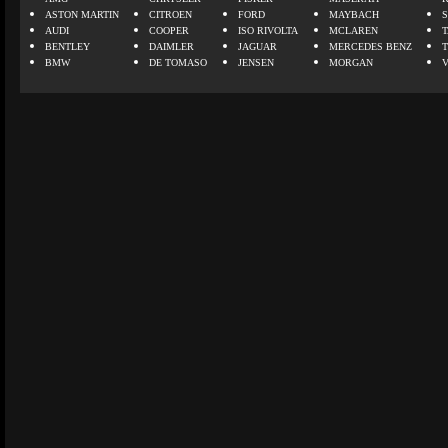
ASTON MARTIN
CITROEN
FORD
MAYBACH
AUDI
COOPER
ISO RIVOLTA
MCLAREN
BENTLEY
DAIMLER
JAGUAR
MERCEDES BENZ
BMW
DE TOMASO
JENSEN
MORGAN