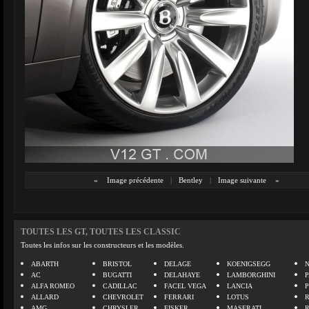
«
Image précédente
|
Bentley
|
Image suivante
»
TOUTES LES GT, TOUTES LES CLASSIC
Toutes les infos sur les constructeurs et les modèles.
ABARTH
BRISTOL
DELAGE
KOENIGSEGG
N
AC
BUGATTI
DELAHAYE
LAMBORGHINI
P
ALFA ROMEO
CADILLAC
FACEL VEGA
LANCIA
ALLARD
CHEVROLET
FERRARI
LOTUS
AMG
CHRYSLER
FISKER
MASERATI