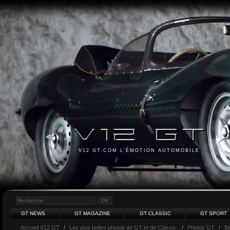
V12 GT.COM L'ÉMOTION AUTOMOBILE
GT NEWS
GT MAGAZINE
GT CLASSIC
GT SPORT
Accueil V12 GT
/
Les plus belles photos de GT et de Classic.
/
Photos GT
/
Be