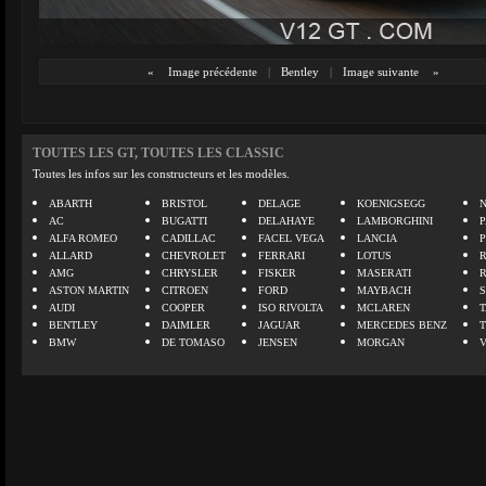
«
Image précédente
|
Bentley
|
Image suivante
»
TOUTES LES GT, TOUTES LES CLASSIC
Toutes les infos sur les constructeurs et les modèles.
ABARTH
BRISTOL
DELAGE
KOENIGSEGG
N
AC
BUGATTI
DELAHAYE
LAMBORGHINI
P
ALFA ROMEO
CADILLAC
FACEL VEGA
LANCIA
ALLARD
CHEVROLET
FERRARI
LOTUS
AMG
CHRYSLER
FISKER
MASERATI
ASTON MARTIN
CITROEN
FORD
MAYBACH
AUDI
COOPER
ISO RIVOLTA
MCLAREN
BENTLEY
DAIMLER
JAGUAR
MERCEDES BENZ
BMW
DE TOMASO
JENSEN
MORGAN