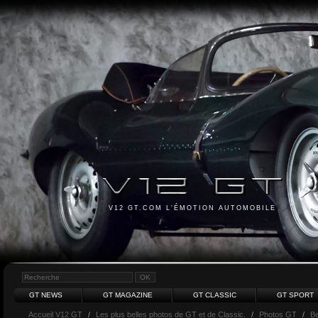
V12 GT.COM L'ÉMOTION AUTOMOBILE
GT NEWS
GT MAGAZINE
GT CLASSIC
GT SPORT
Accueil V12 GT
/
Les plus belles photos de GT et de Classic.
/
Photos GT
/
Be