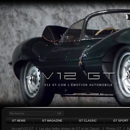
V12 GT.COM L'ÉMOTION AUTOMOBILE
GT NEWS
GT MAGAZINE
GT CLASSIC
GT SPORT
Accueil V12 GT
/
Les plus belles photos de GT et de Classic.
/
Photos GT
/
Be