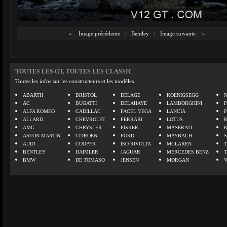
«
Image précédente
|
Bentley
|
Image suivante
»
TOUTES LES GT, TOUTES LES CLASSIC
Toutes les infos sur les constructeurs et les modèles.
ABARTH
BRISTOL
DELAGE
KOENIGSEGG
N
AC
BUGATTI
DELAHAYE
LAMBORGHINI
P
ALFA ROMEO
CADILLAC
FACEL VEGA
LANCIA
ALLARD
CHEVROLET
FERRARI
LOTUS
AMG
CHRYSLER
FISKER
MASERATI
ASTON MARTIN
CITROEN
FORD
MAYBACH
AUDI
COOPER
ISO RIVOLTA
MCLAREN
BENTLEY
DAIMLER
JAGUAR
MERCEDES BENZ
BMW
DE TOMASO
JENSEN
MORGAN