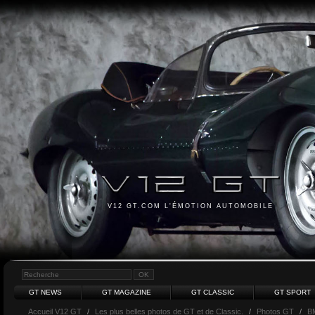
V12 GT.COM L'ÉMOTION AUTOMOBILE
GT NEWS
GT MAGAZINE
GT CLASSIC
GT SPORT
Accueil V12 GT
/
Les plus belles photos de GT et de Classic.
/
Photos GT
/
B