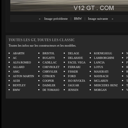
«
Image précédente
|
BMW
|
Image suivante
»
TOUTES LES GT, TOUTES LES CLASSIC
Toutes les infos sur les constructeurs et les modèles.
ABARTH
BRISTOL
DELAGE
KOENIGSEGG
N
AC
BUGATTI
DELAHAYE
LAMBORGHINI
P
ALFA ROMEO
CADILLAC
FACEL VEGA
LANCIA
ALLARD
CHEVROLET
FERRARI
LOTUS
AMG
CHRYSLER
FISKER
MASERATI
ASTON MARTIN
CITROEN
FORD
MAYBACH
AUDI
COOPER
ISO RIVOLTA
MCLAREN
BENTLEY
DAIMLER
JAGUAR
MERCEDES BENZ
BMW
DE TOMASO
JENSEN
MORGAN