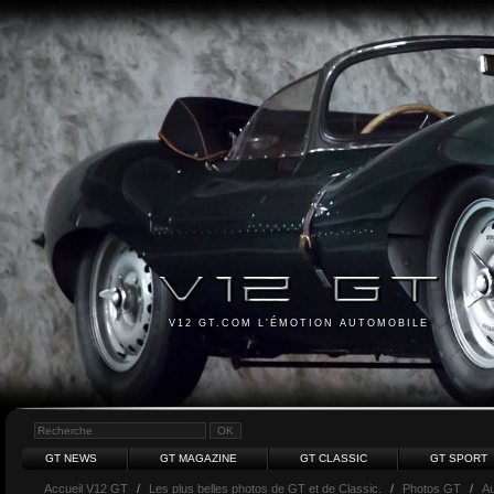
V12 GT.COM L'ÉMOTION AUTOMOBILE
GT NEWS
GT MAGAZINE
GT CLASSIC
GT SPORT
Accueil V12 GT
/
Les plus belles photos de GT et de Classic.
/
Photos GT
/
Au