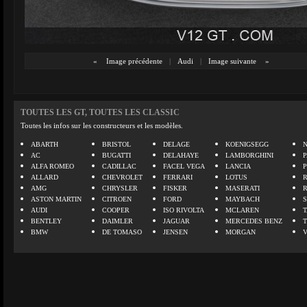
«
Image précédente
|
Audi
|
Image suivante
»
TOUTES LES GT, TOUTES LES CLASSIC
Toutes les infos sur les constructeurs et les modèles.
ABARTH
BRISTOL
DELAGE
KOENIGSEGG
N
AC
BUGATTI
DELAHAYE
LAMBORGHINI
P
ALFA ROMEO
CADILLAC
FACEL VEGA
LANCIA
ALLARD
CHEVROLET
FERRARI
LOTUS
AMG
CHRYSLER
FISKER
MASERATI
ASTON MARTIN
CITROEN
FORD
MAYBACH
AUDI
COOPER
ISO RIVOLTA
MCLAREN
BENTLEY
DAIMLER
JAGUAR
MERCEDES BENZ
BMW
DE TOMASO
JENSEN
MORGAN