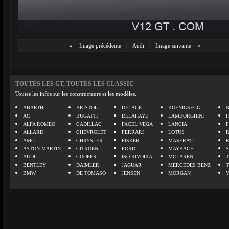
«
Image précédente
|
Audi
|
Image suivante
»
TOUTES LES GT, TOUTES LES CLASSIC
Toutes les infos sur les constructeurs et les modèles.
ABARTH
BRISTOL
DELAGE
KOENIGSEGG
N
AC
BUGATTI
DELAHAYE
LAMBORGHINI
P
ALFA ROMEO
CADILLAC
FACEL VEGA
LANCIA
ALLARD
CHEVROLET
FERRARI
LOTUS
AMG
CHRYSLER
FISKER
MASERATI
ASTON MARTIN
CITROEN
FORD
MAYBACH
AUDI
COOPER
ISO RIVOLTA
MCLAREN
BENTLEY
DAIMLER
JAGUAR
MERCEDES BENZ
BMW
DE TOMASO
JENSEN
MORGAN