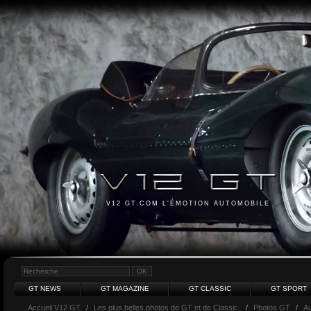
V12 GT.COM L'ÉMOTION AUTOMOBILE
GT NEWS
GT MAGAZINE
GT CLASSIC
GT SPORT
Accueil V12 GT
/
Les plus belles photos de GT et de Classic.
/
Photos GT
/
Au