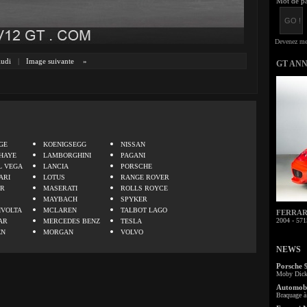
Mot de pa
udi
|
Image suivante
»
GT AN
.
GE
KOENIGSEGG
NISSAN
HAYE
LAMBORGHINI
PAGANI
L VEGA
LANCIA
PORSCHE
ARI
LOTUS
RANGE ROVER
ER
MASERATI
ROLLS ROYCE
MAYBACH
SPYKER
IVOLTA
MCLAREN
TALBOT LAGO
FERRARI 
2004 - 571
AR
MERCEDES BENZ
TESLA
EN
MORGAN
VOLVO
NEWS
Porsche 
Moby Dick 
Automobi
Braquage à 