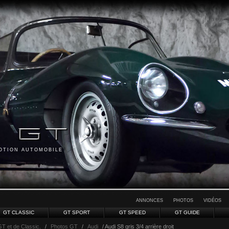
MOTION AUTOMOBILE
ANNONCES
PHOTOS
VIDÉOS
GT CLASSIC
GT SPORT
GT SPEED
GT GUIDE
GT et de Classic.
/
Photos GT
/
Audi
/ Audi S8 gris 3/4 arrière droit