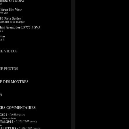
Monza SP1 & SP2
sé
Chiron Sky View
vec vue
88 Pista Spider
abriolet de la marque
ini Aventador LP770-4 SVJ
u J
Divo
le ?
IE VIDEOS
IE PHOTOS
TE DES MONTRES
A
ERS COMMENTAIRES
 G601
- jamijoe
(5/04)
oiture suisse
fith 2018
- 01/01/1967
(14/10)
67
991 GT2 RS
- 01/01/1967
(14/10)