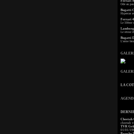
Ferrari 
Ode au pas
Bugatti 
Hypercar a
Ferrari 4
Le 50ème c
Lamborgh
Le retour d
Bugatti 
L'arme fata
GALER
GALER
LA CO
AGEND
DERNI
Cheetah
cheetah v
TVR Grif
01/01/19
Porsche 