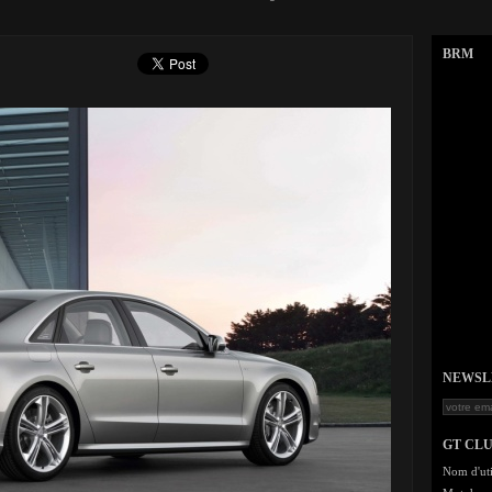
BRM
NEWSLET
GT CL
Nom d'uti