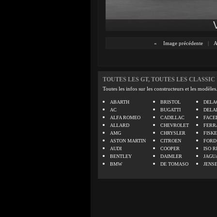
«
Image précédente
|
A
TOUTES LES GT, TOUTES LES CLASSIC
Toutes les infos sur les constructeurs et les modèles
ABARTH
BRISTOL
DELA
AC
BUGATTI
DELA
ALFA ROMEO
CADILLAC
FACE
ALLARD
CHEVROLET
FERR
AMG
CHRYSLER
FISK
ASTON MARTIN
CITROEN
FORD
AUDI
COOPER
ISO R
BENTLEY
DAIMLER
JAGU
BMW
DE TOMASO
JENS