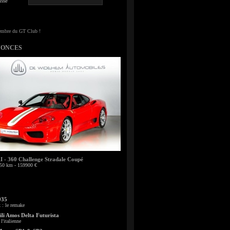
sse
NONCES
- 360 Challenge Stradale Coupé
50 km - 159900 €
935
: le remake
li Amos Delta Futurista
l'italienne