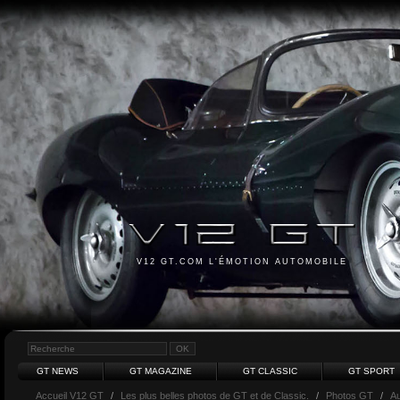
V12 GT.COM L'ÉMOTION AUTOMOBILE
GT NEWS
GT MAGAZINE
GT CLASSIC
GT SPORT
Accueil V12 GT
/
Les plus belles photos de GT et de Classic.
/
Photos GT
/
Au