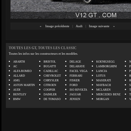
«
Image précédente
|
Audi
|
Image suivante
»
TOUTES LES GT, TOUTES LES CLASSIC
Toutes les infos sur les constructeurs et les modèles.
ABARTH
BRISTOL
DELAGE
KOENIGSEGG
N
AC
BUGATTI
DELAHAYE
LAMBORGHINI
P
ALFA ROMEO
CADILLAC
FACEL VEGA
LANCIA
ALLARD
CHEVROLET
FERRARI
LOTUS
AMG
CHRYSLER
FISKER
MASERATI
ASTON MARTIN
CITROEN
FORD
MAYBACH
AUDI
COOPER
ISO RIVOLTA
MCLAREN
BENTLEY
DAIMLER
JAGUAR
MERCEDES BENZ
BMW
DE TOMASO
JENSEN
MORGAN