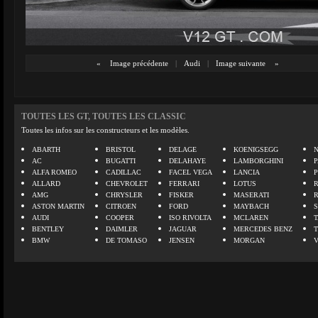
«
Image précédente
|
Audi
|
Image suivante
»
TOUTES LES GT, TOUTES LES CLASSIC
Toutes les infos sur les constructeurs et les modèles.
ABARTH
BRISTOL
DELAGE
KOENIGSEGG
N
AC
BUGATTI
DELAHAYE
LAMBORGHINI
P
ALFA ROMEO
CADILLAC
FACEL VEGA
LANCIA
ALLARD
CHEVROLET
FERRARI
LOTUS
AMG
CHRYSLER
FISKER
MASERATI
ASTON MARTIN
CITROEN
FORD
MAYBACH
AUDI
COOPER
ISO RIVOLTA
MCLAREN
BENTLEY
DAIMLER
JAGUAR
MERCEDES BENZ
BMW
DE TOMASO
JENSEN
MORGAN