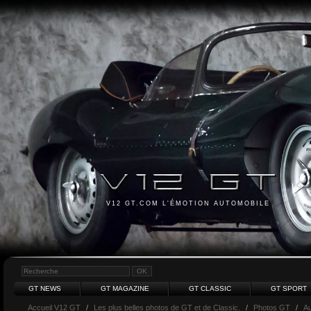
V12 GT.COM L'ÉMOTION AUTOMOBILE
GT NEWS
GT MAGAZINE
GT CLASSIC
GT SPORT
Accueil V12 GT
/
Les plus belles photos de GT et de Classic.
/
Photos GT
/
Au