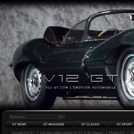
V12 GT.COM L'ÉMOTION AUTOMOBILE
GT NEWS
GT MAGAZINE
GT CLASSIC
GT SPORT
Accueil V12 GT
/
Les plus belles photos de GT et de Classic.
/
Photos GT
/
Au