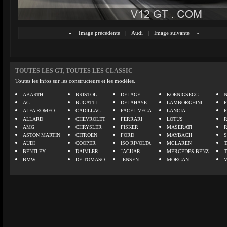
«
Image précédente
|
Audi
|
Image suivante
»
TOUTES LES GT, TOUTES LES CLASSIC
Toutes les infos sur les constructeurs et les modèles.
ABARTH
BRISTOL
DELAGE
KOENIGSEGG
N
AC
BUGATTI
DELAHAYE
LAMBORGHINI
P
ALFA ROMEO
CADILLAC
FACEL VEGA
LANCIA
ALLARD
CHEVROLET
FERRARI
LOTUS
AMG
CHRYSLER
FISKER
MASERATI
ASTON MARTIN
CITROEN
FORD
MAYBACH
AUDI
COOPER
ISO RIVOLTA
MCLAREN
BENTLEY
DAIMLER
JAGUAR
MERCEDES BENZ
BMW
DE TOMASO
JENSEN
MORGAN