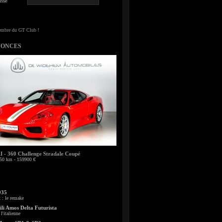
sse
NONCES
- 360 Challenge Stradale Coupé
50 km - 159900 €
935
: le remake
li Amos Delta Futurista
l'italienne