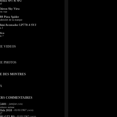
Monza SP1 & SP2
sé
Chiron Sky View
vec vue
88 Pista Spider
abriolet de la marque
ini Aventador LP770-4 SVJ
u J
Divo
le ?
IE VIDEOS
IE PHOTOS
TE DES MONTRES
A
ERS COMMENTAIRES
 G601
- jamijoe
(5/04)
oiture suisse
fith 2018
- 01/01/1967
(14/10)
67
991 GT2 RS
- 01/01/1967
(14/10)