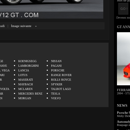
Mot de pa
udi
|
Image suivante
»
GT AN
.
GE
KOENIGSEGG
NISSAN
HAYE
LAMBORGHINI
PAGANI
L VEGA
LANCIA
PORSCHE
ARI
LOTUS
RANGE ROVER
ER
MASERATI
ROLLS ROYCE
MAYBACH
SPYKER
IVOLTA
MCLAREN
TALBOT LAGO
FERRARI 
2004 - 571
AR
MERCEDES BENZ
TESLA
EN
MORGAN
VOLVO
NEWS
Porsche 
Moby Dick 
Automobi
Braquage à 