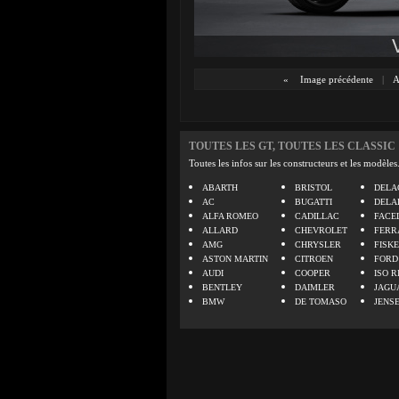
«
Image précédente
|
A
TOUTES LES GT, TOUTES LES CLASSIC
Toutes les infos sur les constructeurs et les modèles
ABARTH
BRISTOL
DELA
AC
BUGATTI
DELA
ALFA ROMEO
CADILLAC
FACE
ALLARD
CHEVROLET
FERR
AMG
CHRYSLER
FISK
ASTON MARTIN
CITROEN
FORD
AUDI
COOPER
ISO R
BENTLEY
DAIMLER
JAGU
BMW
DE TOMASO
JENS