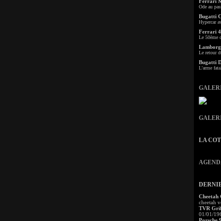
Ferrari 
Ode au pas
Bugatti 
Hypercar a
Ferrari 4
Le 50ème c
Lamborgh
Le retour d
Bugatti 
L'arme fata
GALER
GALER
LA CO
AGEND
DERNI
Cheetah
cheetah v
TVR Grif
01/01/19
Porsche 