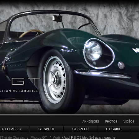
MOTION AUTOMOBILE
ANNONCES
PHOTOS
VIDÉOS
GT CLASSIC
GT SPORT
GT SPEED
GT GUIDE
GT et de Classic.
/
Photos GT
/
Audi
/ Audi RS Q3 bleu 3/4 avant gauche