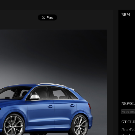
BRM
NEWSLET
GT CL
Nom d'uti