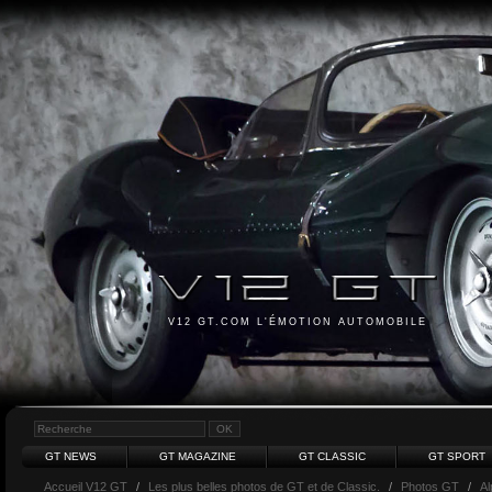
V12 GT.COM L'ÉMOTION AUTOMOBILE
GT NEWS
GT MAGAZINE
GT CLASSIC
GT SPORT
Accueil V12 GT
/
Les plus belles photos de GT et de Classic.
/
Photos GT
/
Al