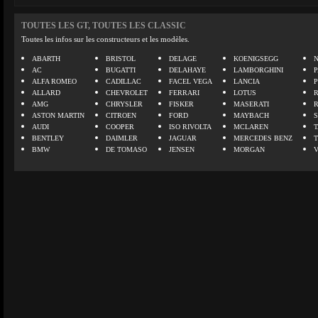
TOUTES LES GT, TOUTES LES CLASSIC
Toutes les infos sur les constructeurs et les modèles.
ABARTH
BRISTOL
DELAGE
KOENIGSEGG
N
AC
BUGATTI
DELAHAYE
LAMBORGHINI
P
ALFA ROMEO
CADILLAC
FACEL VEGA
LANCIA
ALLARD
CHEVROLET
FERRARI
LOTUS
AMG
CHRYSLER
FISKER
MASERATI
ASTON MARTIN
CITROEN
FORD
MAYBACH
AUDI
COOPER
ISO RIVOLTA
MCLAREN
BENTLEY
DAIMLER
JAGUAR
MERCEDES BENZ
BMW
DE TOMASO
JENSEN
MORGAN