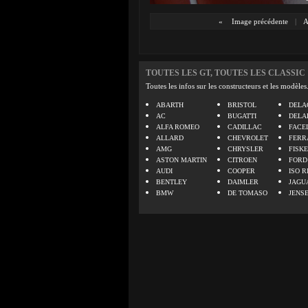
«
Image précédente
|
A
TOUTES LES GT, TOUTES LES CLASSIC
Toutes les infos sur les constructeurs et les modèles
ABARTH
BRISTOL
DELA
AC
BUGATTI
DELA
ALFA ROMEO
CADILLAC
FACE
ALLARD
CHEVROLET
FERR
AMG
CHRYSLER
FISK
ASTON MARTIN
CITROEN
FORD
AUDI
COOPER
ISO R
BENTLEY
DAIMLER
JAGU
BMW
DE TOMASO
JENS