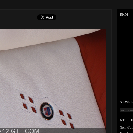
BRM
NEWSLET
GT CL
Nom d'uti