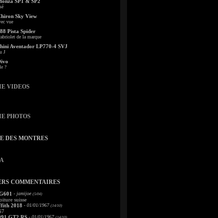
Monza SP1 & SP2
sé
Chiron Sky View
vec vue
88 Pista Spider
abriolet de la marque
ini Aventador LP770-4 SVJ
u J
Divo
le ?
IE VIDEOS
IE PHOTOS
TE DES MONTRES
A
ERS COMMENTAIRES
 G601
- jamijoe
(5/04)
oiture suisse
fith 2018
- 01/01/1967
(14/10)
67
991 GT2 RS
- 01/01/1967
(14/10)