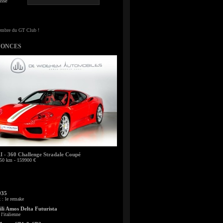
sse
NONCES
- 360 Challenge Stradale Coupé
50 km - 159900 €
935
: le remake
li Amos Delta Futurista
l'italienne