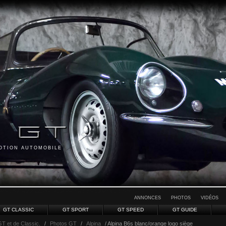
MOTION AUTOMOBILE
ANNONCES
PHOTOS
VIDÉOS
GT CLASSIC
GT SPORT
GT SPEED
GT GUIDE
GT et de Classic.
/
Photos GT
/
Alpina
/ Alpina B6s blanc/orange logo siège