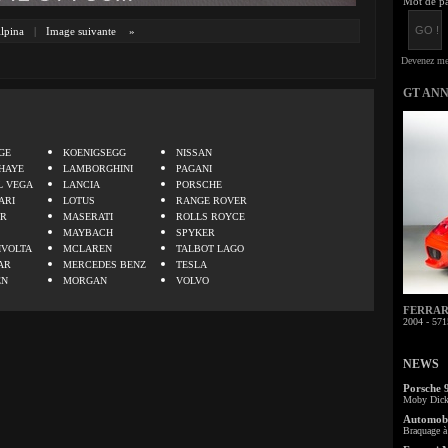
Mot de pa
lpina
|
Image suivante
»
GT AN
.
GE
KOENIGSEGG
NISSAN
HAYE
LAMBORGHINI
PAGANI
L VEGA
LANCIA
PORSCHE
ARI
LOTUS
RANGE ROVER
ER
MASERATI
ROLLS ROYCE
MAYBACH
SPYKER
IVOLTA
MCLAREN
TALBOT LAGO
AR
MERCEDES BENZ
TESLA
EN
MORGAN
VOLVO
FERRARI 
2004 - 571
NEWS
Porsche 
Moby Dick 
Automobi
Braquage à 