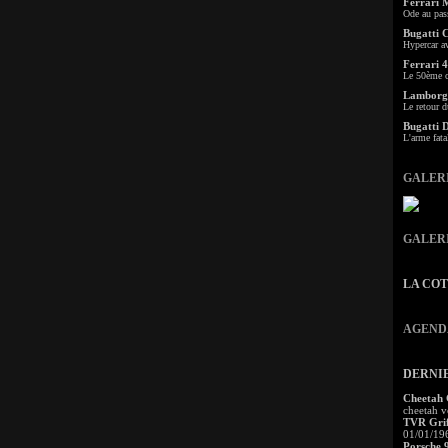
Ferrari 
Ode au pas
Bugatti 
Hypercar a
Ferrari 4
Le 50ème c
Lamborgh
Le retour d
Bugatti 
L'arme fata
GALER
GALER
LA CO
AGEND
DERNI
Cheetah
cheetah v
TVR Grif
01/01/19
Porsche 