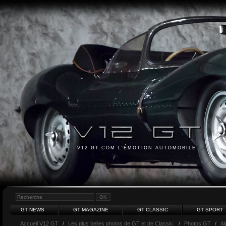
V12 GT.COM L'ÉMOTION AUTOMOBILE
GT NEWS
GT MAGAZINE
GT CLASSIC
GT SPORT
Accueil V12 GT
/
Les plus belles photos de GT et de Classic.
/
Photos GT
/
Al