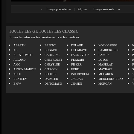
«
Image précédente
|
Alpina
|
Image suivante
»
TOUTES LES GT, TOUTES LES CLASSIC
Toutes les infos sur les constructeurs et les modèles.
ABARTH
BRISTOL
DELAGE
KOENIGSEGG
N
AC
BUGATTI
DELAHAYE
LAMBORGHINI
P
ALFA ROMEO
CADILLAC
FACEL VEGA
LANCIA
ALLARD
CHEVROLET
FERRARI
LOTUS
AMG
CHRYSLER
FISKER
MASERATI
ASTON MARTIN
CITROEN
FORD
MAYBACH
AUDI
COOPER
ISO RIVOLTA
MCLAREN
BENTLEY
DAIMLER
JAGUAR
MERCEDES BENZ
BMW
DE TOMASO
JENSEN
MORGAN