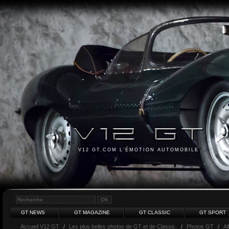
V12 GT.COM L'ÉMOTION AUTOMOBILE
GT NEWS
GT MAGAZINE
GT CLASSIC
GT SPORT
Accueil V12 GT
/
Les plus belles photos de GT et de Classic.
/
Photos GT
/
A