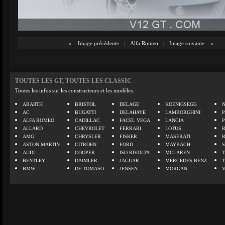
«
Image précédente
|
Alfa Romeo
|
Image suivante
»
TOUTES LES GT, TOUTES LES CLASSIC
Toutes les infos sur les constructeurs et les modèles.
ABARTH
BRISTOL
DELAGE
KOENIGSEGG
N
AC
BUGATTI
DELAHAYE
LAMBORGHINI
P
ALFA ROMEO
CADILLAC
FACEL VEGA
LANCIA
ALLARD
CHEVROLET
FERRARI
LOTUS
AMG
CHRYSLER
FISKER
MASERATI
ASTON MARTIN
CITROEN
FORD
MAYBACH
AUDI
COOPER
ISO RIVOLTA
MCLAREN
BENTLEY
DAIMLER
JAGUAR
MERCEDES BENZ
BMW
DE TOMASO
JENSEN
MORGAN