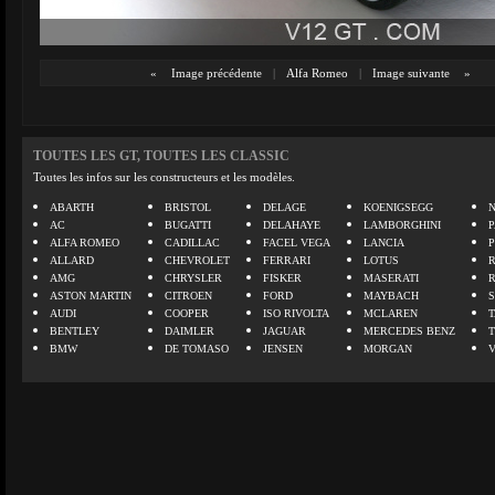
«
Image précédente
|
Alfa Romeo
|
Image suivante
»
TOUTES LES GT, TOUTES LES CLASSIC
Toutes les infos sur les constructeurs et les modèles.
ABARTH
BRISTOL
DELAGE
KOENIGSEGG
N
AC
BUGATTI
DELAHAYE
LAMBORGHINI
P
ALFA ROMEO
CADILLAC
FACEL VEGA
LANCIA
ALLARD
CHEVROLET
FERRARI
LOTUS
AMG
CHRYSLER
FISKER
MASERATI
ASTON MARTIN
CITROEN
FORD
MAYBACH
AUDI
COOPER
ISO RIVOLTA
MCLAREN
BENTLEY
DAIMLER
JAGUAR
MERCEDES BENZ
BMW
DE TOMASO
JENSEN
MORGAN