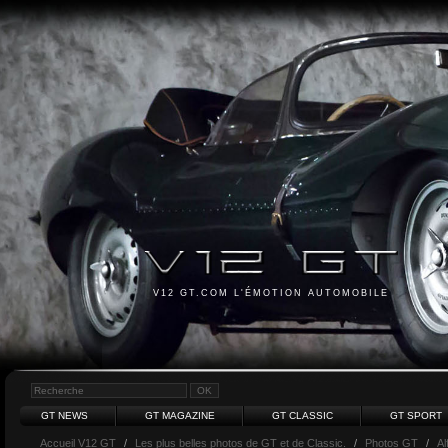
V12 GT.COM L'ÉMOTION AUTOMOBILE
GT NEWS
GT MAGAZINE
GT CLASSIC
GT SPORT
Accueil V12 GT
/
Les plus belles photos de GT et de Classic.
/
Photos GT
/
A