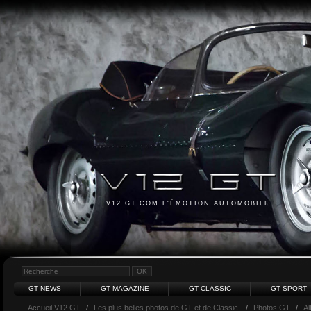
V12 GT.COM L'ÉMOTION AUTOMOBILE
GT NEWS
GT MAGAZINE
GT CLASSIC
GT SPORT
Accueil V12 GT
/
Les plus belles photos de GT et de Classic.
/
Photos GT
/
A