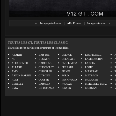
«
Image précédente
|
Alfa Romeo
|
Image suivante
»
TOUTES LES GT, TOUTES LES CLASSIC
Toutes les infos sur les constructeurs et les modèles.
ABARTH
BRISTOL
DELAGE
KOENIGSEGG
N
AC
BUGATTI
DELAHAYE
LAMBORGHINI
P
ALFA ROMEO
CADILLAC
FACEL VEGA
LANCIA
ALLARD
CHEVROLET
FERRARI
LOTUS
AMG
CHRYSLER
FISKER
MASERATI
ASTON MARTIN
CITROEN
FORD
MAYBACH
AUDI
COOPER
ISO RIVOLTA
MCLAREN
BENTLEY
DAIMLER
JAGUAR
MERCEDES BENZ
BMW
DE TOMASO
JENSEN
MORGAN