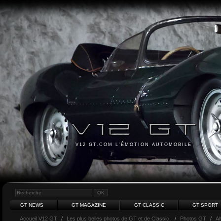
V12 GT.COM L'ÉMOTION AUTOMOBILE
GT NEWS
GT MAGAZINE
GT CLASSIC
GT SPORT
Accueil V12 GT
/
Les plus belles photos de GT et de Classic.
/
Photos GT
/
A