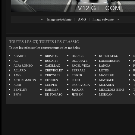
«
Image précédente
|
AMG
|
Image suivante
»
TOUTES LES GT, TOUTES LES CLASSIC
Toutes les infos sur les constructeurs et les modèles.
ABARTH
BRISTOL
DELAGE
KOENIGSEGG
N
AC
BUGATTI
DELAHAYE
LAMBORGHINI
P
ALFA ROMEO
CADILLAC
FACEL VEGA
LANCIA
ALLARD
CHEVROLET
FERRARI
LOTUS
AMG
CHRYSLER
FISKER
MASERATI
ASTON MARTIN
CITROEN
FORD
MAYBACH
AUDI
COOPER
ISO RIVOLTA
MCLAREN
BENTLEY
DAIMLER
JAGUAR
MERCEDES BENZ
BMW
DE TOMASO
JENSEN
MORGAN