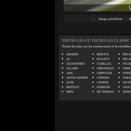
«
Image précédente
|
TOUTES LES GT, TOUTES LES CLASSIC
Toutes les infos sur les constructeurs et les modèles
ABARTH
BRISTOL
DELA
AC
BUGATTI
DELA
ALFA ROMEO
CADILLAC
FACE
ALLARD
CHEVROLET
FERR
AMG
CHRYSLER
FISK
ASTON MARTIN
CITROEN
FORD
AUDI
COOPER
ISO R
BENTLEY
DAIMLER
JAGU
BMW
DE TOMASO
JENS