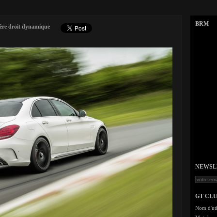
BRM
ère droit dynamique
NEWSLET
GT CL
Nom d'uti