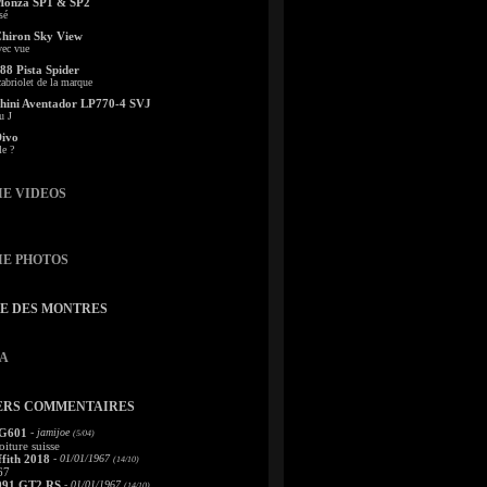
Monza SP1 & SP2
sé
Chiron Sky View
vec vue
88 Pista Spider
abriolet de la marque
ini Aventador LP770-4 SVJ
u J
Divo
le ?
IE VIDEOS
IE PHOTOS
TE DES MONTRES
A
ERS COMMENTAIRES
 G601
- jamijoe
(5/04)
oiture suisse
fith 2018
- 01/01/1967
(14/10)
67
991 GT2 RS
- 01/01/1967
(14/10)