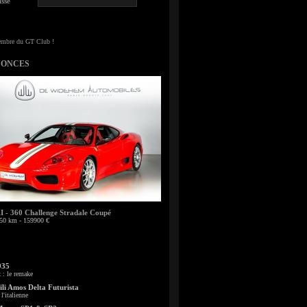
sse
NONCES
- 360 Challenge Stradale Coupé
50 km - 159900 €
935
: le remake
li Amos Delta Futurista
l'italienne