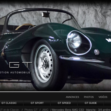
MOTION AUTOMOBILE
ANNONCES
PHOTOS
VIDÉOS
GT CLASSIC
GT SPORT
GT SPEED
GT GUIDE
GT et de Classic.
/
Photos GT
/
AMG
/ Mercedes-Benz AMG C63 - blanche - 3/4 arrière