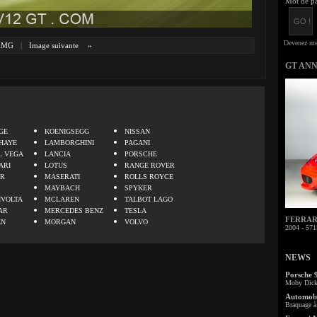
Mot de pa
AMG
|
Image suivante
»
GT AN
.
GE
KOENIGSEGG
NISSAN
HAYE
LAMBORGHINI
PAGANI
L VEGA
LANCIA
PORSCHE
ARI
LOTUS
RANGE ROVER
ER
MASERATI
ROLLS ROYCE
MAYBACH
SPYKER
IVOLTA
MCLAREN
TALBOT LAGO
AR
MERCEDES BENZ
TESLA
FERRARI 
EN
MORGAN
VOLVO
2004 - 571
NEWS
Porsche 
Moby Dick 
Automobi
Braquage à 