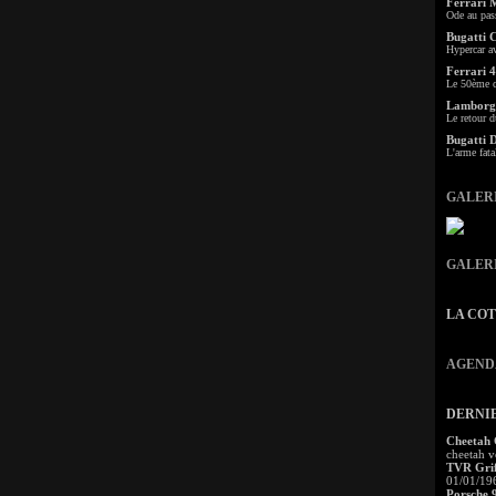
Ferrari 
Ode au pas
Bugatti 
Hypercar a
Ferrari 4
Le 50ème c
Lamborgh
Le retour d
Bugatti 
L'arme fata
GALER
GALER
LA CO
AGEND
DERNI
Cheetah
cheetah v
TVR Grif
01/01/19
Porsche 