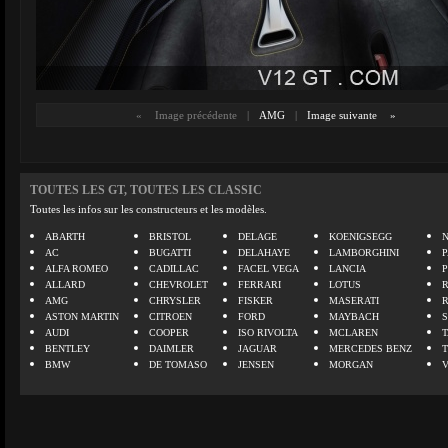
«
Image précédente
|
AMG
|
Image suivante
»
TOUTES LES GT, TOUTES LES CLASSIC
Toutes les infos sur les constructeurs et les modèles.
ABARTH
BRISTOL
DELAGE
KOENIGSEGG
N
AC
BUGATTI
DELAHAYE
LAMBORGHINI
P
ALFA ROMEO
CADILLAC
FACEL VEGA
LANCIA
ALLARD
CHEVROLET
FERRARI
LOTUS
AMG
CHRYSLER
FISKER
MASERATI
ASTON MARTIN
CITROEN
FORD
MAYBACH
AUDI
COOPER
ISO RIVOLTA
MCLAREN
BENTLEY
DAIMLER
JAGUAR
MERCEDES BENZ
BMW
DE TOMASO
JENSEN
MORGAN