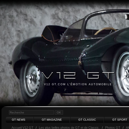
V12 GT.COM L'ÉMOTION AUTOMOBILE
GT NEWS
GT MAGAZINE
GT CLASSIC
GT SPORT
Accueil V12 GT
/
Les plus belles photos de GT et de Classic.
/
Photos GT
/
A