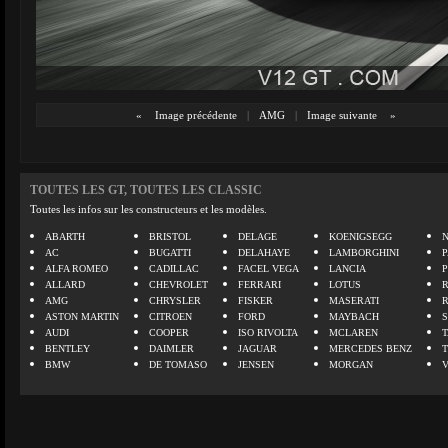
«
Image précédente
|
AMG
|
Image suivante
»
TOUTES LES GT, TOUTES LES CLASSIC
Toutes les infos sur les constructeurs et les modèles.
ABARTH
BRISTOL
DELAGE
KOENIGSEGG
N
AC
BUGATTI
DELAHAYE
LAMBORGHINI
P
ALFA ROMEO
CADILLAC
FACEL VEGA
LANCIA
ALLARD
CHEVROLET
FERRARI
LOTUS
AMG
CHRYSLER
FISKER
MASERATI
ASTON MARTIN
CITROEN
FORD
MAYBACH
AUDI
COOPER
ISO RIVOLTA
MCLAREN
BENTLEY
DAIMLER
JAGUAR
MERCEDES BENZ
BMW
DE TOMASO
JENSEN
MORGAN