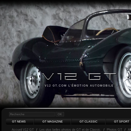
V12 GT.COM L'ÉMOTION AUTOMOBILE
GT NEWS
GT MAGAZINE
GT CLASSIC
GT SPORT
Accueil V12 GT
/
Les plus belles photos de GT et de Classic.
/
Photos GT
/
A