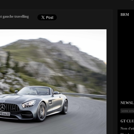
BRM
 gauche travelling
NEWSLET
GT CL
Nom d'uti