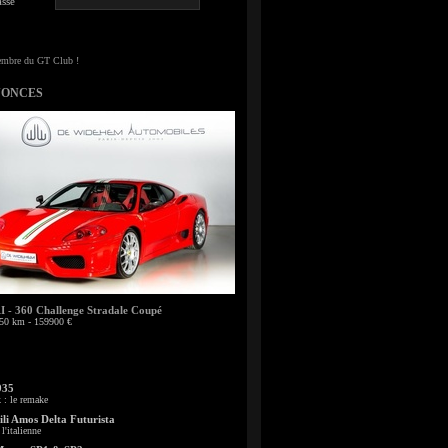
sse
NONCES
- 360 Challenge Stradale Coupé
50 km - 159900 €
935
: le remake
li Amos Delta Futurista
l'italienne