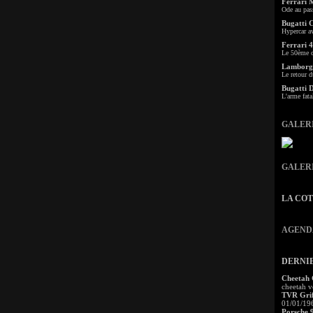
Ferrari 
Ode au pas
Bugatti 
Hypercar a
Ferrari 4
Le 50ème c
Lamborgh
Le retour d
Bugatti 
L'arme fata
GALER
GALER
LA CO
AGEND
DERNI
Cheetah
cheetah v
TVR Grif
01/01/19
Porsche 