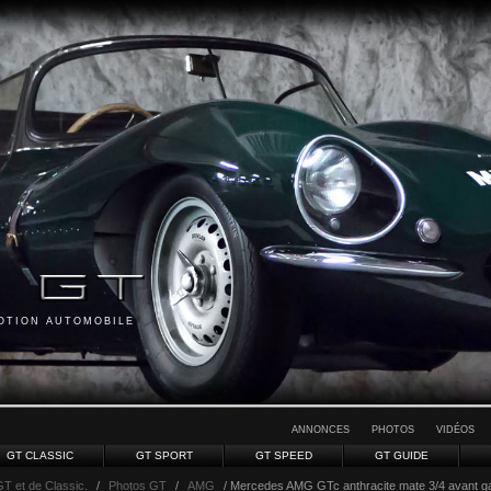
MOTION AUTOMOBILE
ANNONCES
PHOTOS
VIDÉOS
GT CLASSIC
GT SPORT
GT SPEED
GT GUIDE
GT et de Classic.
/
Photos GT
/
AMG
/ Mercedes AMG GTc anthracite mate 3/4 avant ga