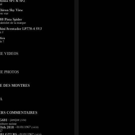
Monza SP1 & SP2
sé
Chiron Sky View
vec vue
88 Pista Spider
abriolet de la marque
ini Aventador LP770-4 SVJ
u J
Divo
le ?
IE VIDEOS
IE PHOTOS
TE DES MONTRES
A
ERS COMMENTAIRES
 G601
- jamijoe
(5/04)
oiture suisse
fith 2018
- 01/01/1967
(14/10)
67
991 GT2 RS
- 01/01/1967
(14/10)