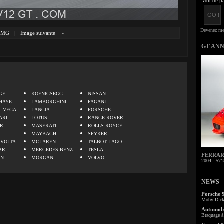
Mot de pa
AMG
|
Image suivante
»
GT AN
.
GE
KOENIGSEGG
NISSAN
HAYE
LAMBORGHINI
PAGANI
L VEGA
LANCIA
PORSCHE
ARI
LOTUS
RANGE ROVER
ER
MASERATI
ROLLS ROYCE
MAYBACH
SPYKER
IVOLTA
MCLAREN
TALBOT LAGO
AR
MERCEDES BENZ
TESLA
FERRARI 
EN
MORGAN
VOLVO
2004 - 571
NEWS
Porsche 
Moby Dick 
Automobi
Braquage à 