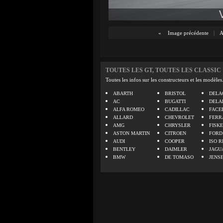
«
Image précédente
|
TOUTES LES GT, TOUTES LES CLASSIC
Toutes les infos sur les constructeurs et les modèles
ABARTH
BRISTOL
DELA
AC
BUGATTI
DELA
ALFA ROMEO
CADILLAC
FACE
ALLARD
CHEVROLET
FERR
AMG
CHRYSLER
FISK
ASTON MARTIN
CITROEN
FORD
AUDI
COOPER
ISO R
BENTLEY
DAIMLER
JAGU
BMW
DE TOMASO
JENS