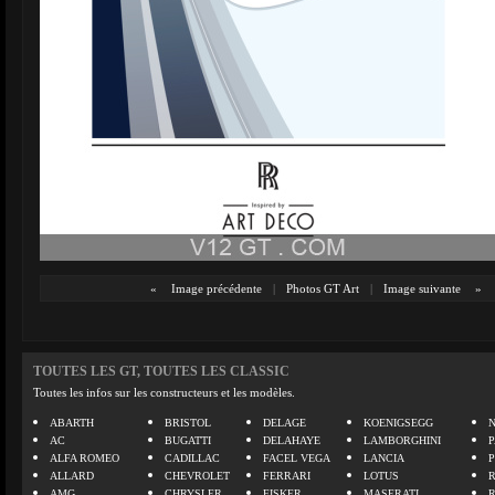
«
Image précédente
|
Photos GT Art
|
Image suivante
»
TOUTES LES GT, TOUTES LES CLASSIC
Toutes les infos sur les constructeurs et les modèles.
ABARTH
BRISTOL
DELAGE
KOENIGSEGG
N
AC
BUGATTI
DELAHAYE
LAMBORGHINI
P
ALFA ROMEO
CADILLAC
FACEL VEGA
LANCIA
ALLARD
CHEVROLET
FERRARI
LOTUS
AMG
CHRYSLER
FISKER
MASERATI