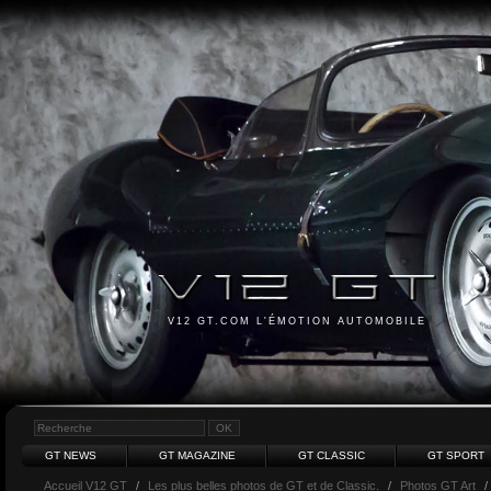
V12 GT.COM L'ÉMOTION AUTOMOBILE
GT NEWS
GT MAGAZINE
GT CLASSIC
GT SPORT
Accueil V12 GT
/
Les plus belles photos de GT et de Classic.
/
Photos GT Art
/