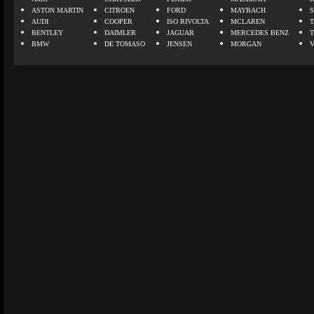
ASTON MARTIN
CITROEN
FORD
MAYBACH
AUDI
COOPER
ISO RIVOLTA
MCLAREN
BENTLEY
DAIMLER
JAGUAR
MERCEDES BENZ
BMW
DE TOMASO
JENSEN
MORGAN