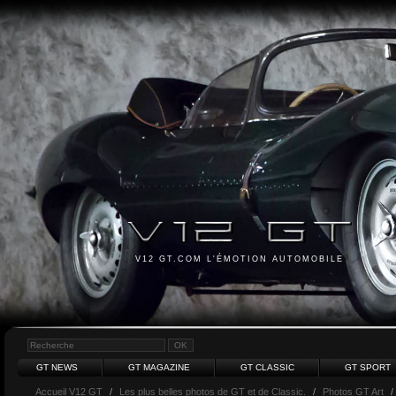
V12 GT.COM L'ÉMOTION AUTOMOBILE
GT NEWS
GT MAGAZINE
GT CLASSIC
GT SPORT
Accueil V12 GT
/
Les plus belles photos de GT et de Classic.
/
Photos GT Art
/