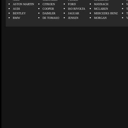
ASTON MARTIN
CITROEN
FORD
MAYBACH
AUDI
COOPER
ISO RIVOLTA
MCLAREN
BENTLEY
DAIMLER
JAGUAR
MERCEDES BENZ
BMW
DE TOMASO
JENSEN
MORGAN