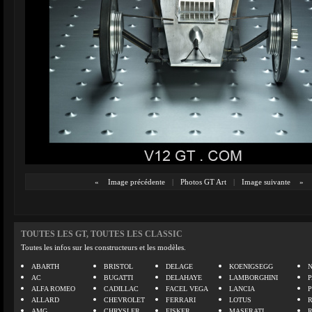
«
Image précédente
|
Photos GT Art
|
Image suivante
»
TOUTES LES GT, TOUTES LES CLASSIC
Toutes les infos sur les constructeurs et les modèles.
ABARTH
BRISTOL
DELAGE
KOENIGSEGG
N
AC
BUGATTI
DELAHAYE
LAMBORGHINI
P
ALFA ROMEO
CADILLAC
FACEL VEGA
LANCIA
ALLARD
CHEVROLET
FERRARI
LOTUS
AMG
CHRYSLER
FISKER
MASERATI