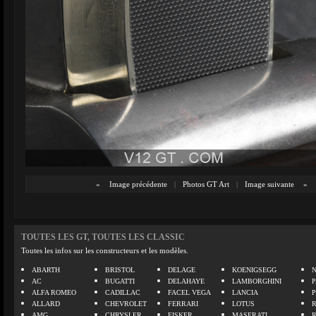
«
Image précédente
|
Photos GT Art
|
Image suivante
»
TOUTES LES GT, TOUTES LES CLASSIC
Toutes les infos sur les constructeurs et les modèles.
ABARTH
BRISTOL
DELAGE
KOENIGSEGG
N
AC
BUGATTI
DELAHAYE
LAMBORGHINI
P
ALFA ROMEO
CADILLAC
FACEL VEGA
LANCIA
ALLARD
CHEVROLET
FERRARI
LOTUS
AMG
CHRYSLER
FISKER
MASERATI