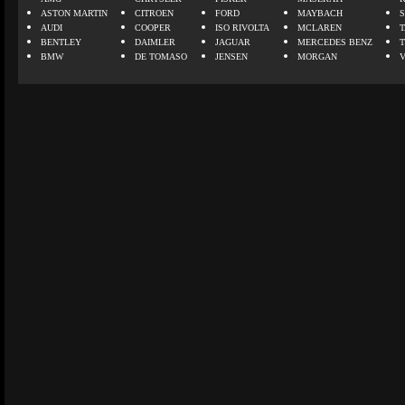
ASTON MARTIN
CITROEN
FORD
MAYBACH
AUDI
COOPER
ISO RIVOLTA
MCLAREN
BENTLEY
DAIMLER
JAGUAR
MERCEDES BENZ
BMW
DE TOMASO
JENSEN
MORGAN