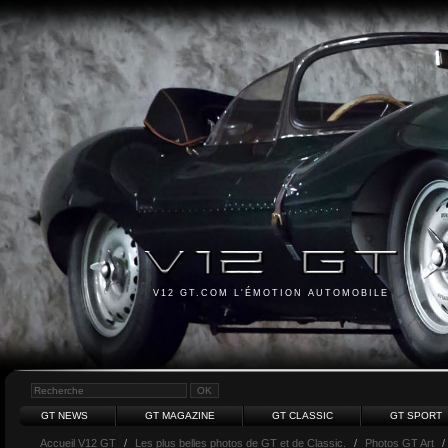
V12 GT.COM L'ÉMOTION AUTOMOBILE
GT NEWS
GT MAGAZINE
GT CLASSIC
GT SPORT
Accueil V12 GT
/
Les plus belles photos de GT et de Classic.
/
Photos GT Art
/