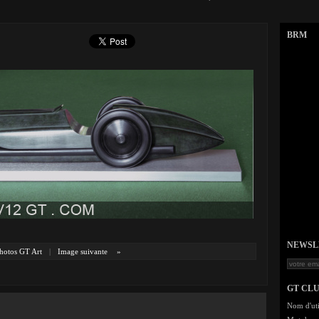
BRM
NEWSLET
hotos GT Art
|
Image suivante
»
GT CL
Nom d'uti
.