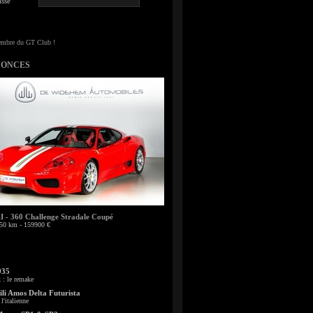
sse
NONCES
- 360 Challenge Stradale Coupé
50 km - 159900 €
935
: le remake
li Amos Delta Futurista
l'italienne