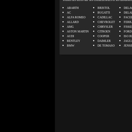
ABARTH
BRISTOL
DELA
AC
BUGATTI
DELA
ALFA ROMEO
CADILLAC
FACE
ALLARD
CHEVROLET
FERR
AMG
CHRYSLER
FISK
ASTON MARTIN
CITROEN
FORD
AUDI
COOPER
ISO R
BENTLEY
DAIMLER
JAGU
BMW
DE TOMASO
JENS