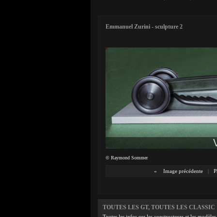
Emmanuel Zurini - sculpture 2
© Raymond Sommer
«
Image précédente
|
P
TOUTES LES GT, TOUTES LES CLASSIC
Toutes les infos sur les constructeurs et les modèles