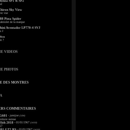
Monza SP1 & SP2
sé
Chiron Sky View
vec vue
88 Pista Spider
abriolet de la marque
ini Aventador LP770-4 SVJ
u J
Divo
le ?
IE VIDEOS
IE PHOTOS
TE DES MONTRES
A
ERS COMMENTAIRES
 G601
- jamijoe
(5/04)
oiture suisse
fith 2018
- 01/01/1967
(14/10)
67
991 GT2 RS
- 01/01/1967
(14/10)