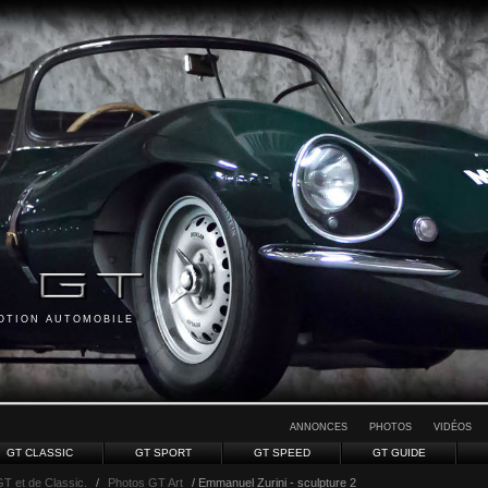
MOTION AUTOMOBILE
ANNONCES
PHOTOS
VIDÉOS
GT CLASSIC
GT SPORT
GT SPEED
GT GUIDE
GT et de Classic.
/
Photos GT Art
/ Emmanuel Zurini - sculpture 2