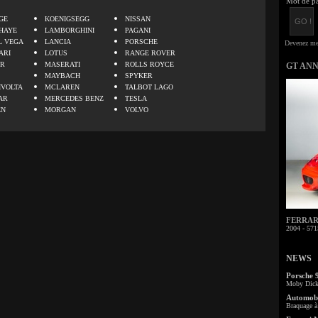
Mot de pa
GE
KOENIGSEGG
NISSAN
HAYE
LAMBORGHINI
PAGANI
L VEGA
LANCIA
PORSCHE
ARI
LOTUS
RANGE ROVER
ER
MASERATI
ROLLS ROYCE
GT AN
MAYBACH
SPYKER
IVOLTA
MCLAREN
TALBOT LAGO
AR
MERCEDES BENZ
TESLA
EN
MORGAN
VOLVO
FERRARI 
2004 - 571
NEWS
Porsche 
Moby Dick 
Automobi
Braquage à 