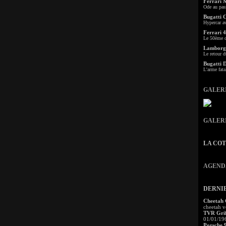
Ferrari 
Ode au pas
Bugatti 
Hypercar a
Ferrari 4
Le 50ème c
Lamborgh
Le retour d
Bugatti 
L'arme fata
GALER
GALER
LA CO
AGEND
DERNI
Cheetah
cheetah v
TVR Grif
01/01/19
Porsche 