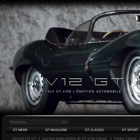
V12 GT.COM L'ÉMOTION AUTOMOBILE
GT NEWS
GT MAGAZINE
GT CLASSIC
GT SPORT
Accueil V12 GT
/
Les plus belles photos de GT et de Classic.
/
Photos Classic