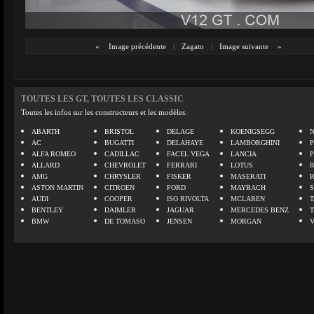
«
Image précédente
|
Zagato
|
Image suivante
»
TOUTES LES GT, TOUTES LES CLASSIC
Toutes les infos sur les constructeurs et les modèles.
ABARTH
BRISTOL
DELAGE
KOENIGSEGG
N
AC
BUGATTI
DELAHAYE
LAMBORGHINI
P
ALFA ROMEO
CADILLAC
FACEL VEGA
LANCIA
ALLARD
CHEVROLET
FERRARI
LOTUS
AMG
CHRYSLER
FISKER
MASERATI
ASTON MARTIN
CITROEN
FORD
MAYBACH
AUDI
COOPER
ISO RIVOLTA
MCLAREN
BENTLEY
DAIMLER
JAGUAR
MERCEDES BENZ
BMW
DE TOMASO
JENSEN
MORGAN