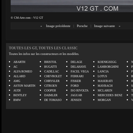
© CM-Arte.com - V12 GT
«
Image précédente
|
Porsche
|
Image suivante
»
TOUTES LES GT, TOUTES LES CLASSIC
Toutes les infos sur les constructeurs et les modèles.
ABARTH
BRISTOL
DELAGE
KOENIGSEGG
N
AC
BUGATTI
DELAHAYE
LAMBORGHINI
P
ALFA ROMEO
CADILLAC
FACEL VEGA
LANCIA
ALLARD
CHEVROLET
FERRARI
LOTUS
AMG
CHRYSLER
FISKER
MASERATI
ASTON MARTIN
CITROEN
FORD
MAYBACH
AUDI
COOPER
ISO RIVOLTA
MCLAREN
BENTLEY
DAIMLER
JAGUAR
MERCEDES BENZ
BMW
DE TOMASO
JENSEN
MORGAN