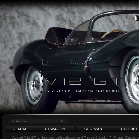
V12 GT.COM L'ÉMOTION AUTOMOBILE
GT NEWS
GT MAGAZINE
GT CLASSIC
GT SPORT
Accueil V12 GT
/
Les plus belles photos de GT et de Classic.
/
Photos Classic