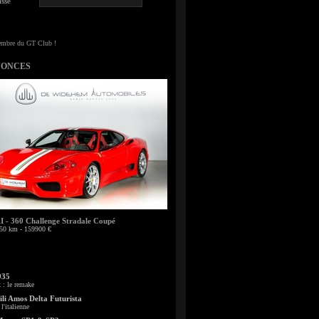
sse
NONCES
- 360 Challenge Stradale Coupé
50 km - 159900 €
935
: le remake
li Amos Delta Futurista
l'italienne