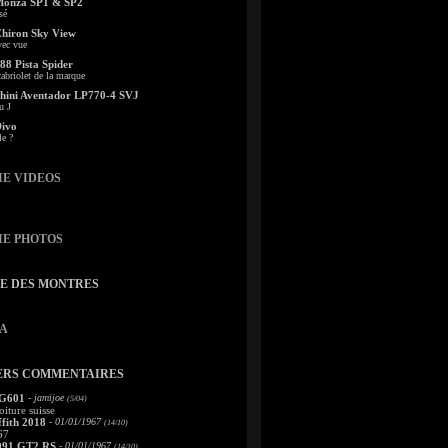
Monza SP1 & SP2
sé
Chiron Sky View
vec vue
88 Pista Spider
abriolet de la marque
ini Aventador LP770-4 SVJ
u J
Divo
le ?
IE VIDEOS
IE PHOTOS
TE DES MONTRES
A
ERS COMMENTAIRES
 G601
- jamijoe
(5/04)
oiture suisse
fith 2018
- 01/01/1967
(14/10)
67
991 GT2 RS
- 01/01/1967
(14/10)