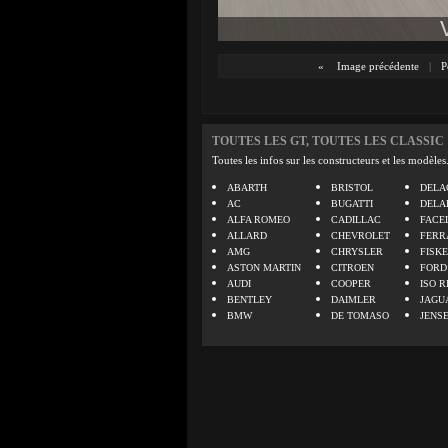
«
Image précédente
|
P
TOUTES LES GT, TOUTES LES CLASSIC
Toutes les infos sur les constructeurs et les modèles
ABARTH
BRISTOL
DELA
AC
BUGATTI
DELA
ALFA ROMEO
CADILLAC
FACE
ALLARD
CHEVROLET
FERR
AMG
CHRYSLER
FISK
ASTON MARTIN
CITROEN
FORD
AUDI
COOPER
ISO R
BENTLEY
DAIMLER
JAGU
BMW
DE TOMASO
JENS