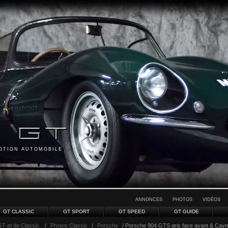
MOTION AUTOMOBILE
ANNONCES
PHOTOS
VIDÉOS
GT CLASSIC
GT SPORT
GT SPEED
GT GUIDE
GT et de Classic.
/
Photos Classic
/
Porsche
/ Porsche 904 GTS gris face avant & Cayman