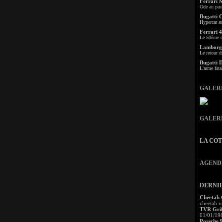
Ferrari 
Ode au pas
Bugatti 
Hypercar a
Ferrari 4
Le 50ème c
Lamborgh
Le retour d
Bugatti 
L'arme fata
GALER
GALER
LA CO
AGEND
DERNI
Cheetah
cheetah v
TVR Grif
01/01/19
Porsche 