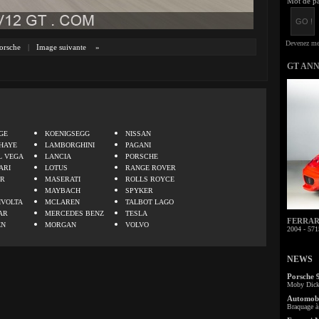
Mot de pa
orsche
|
Image suivante
»
GT AN
.
GE
KOENIGSEGG
NISSAN
HAYE
LAMBORGHINI
PAGANI
L VEGA
LANCIA
PORSCHE
ARI
LOTUS
RANGE ROVER
ER
MASERATI
ROLLS ROYCE
MAYBACH
SPYKER
IVOLTA
MCLAREN
TALBOT LAGO
AR
MERCEDES BENZ
TESLA
FERRARI 
EN
MORGAN
VOLVO
2004 - 571
NEWS
Porsche 
Moby Dick 
Automobi
Braquage à 