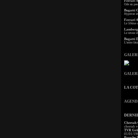
Ferrari 
Ode au pas
Bugatti 
Hypercar a
Ferrari 4
Le 50ème c
Lamborgh
Le retour d
Bugatti 
L'arme fata
GALER
GALER
LA CO
AGEND
DERNI
Cheetah
cheetah v
TVR Grif
01/01/19
Porsche 