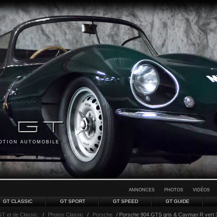
MOTION AUTOMOBILE
ANNONCES
PHOTOS
VIDÉOS
GT CLASSIC
GT SPORT
GT SPEED
GT GUIDE
GT et de Classic.
/
Photos Classic
/
Porsche
/ Porsche 904 GTS gris & Cayman R vert 