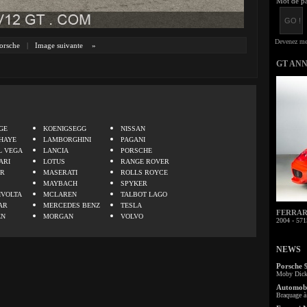
Mot de pa
orsche
|
Image suivante
»
GT AN
.
GE
KOENIGSEGG
NISSAN
HAYE
LAMBORGHINI
PAGANI
L VEGA
LANCIA
PORSCHE
ARI
LOTUS
RANGE ROVER
ER
MASERATI
ROLLS ROYCE
MAYBACH
SPYKER
IVOLTA
MCLAREN
TALBOT LAGO
AR
MERCEDES BENZ
TESLA
FERRARI 
EN
MORGAN
VOLVO
2004 - 571
NEWS
Porsche 
Moby Dick 
Automobi
Braquage à 