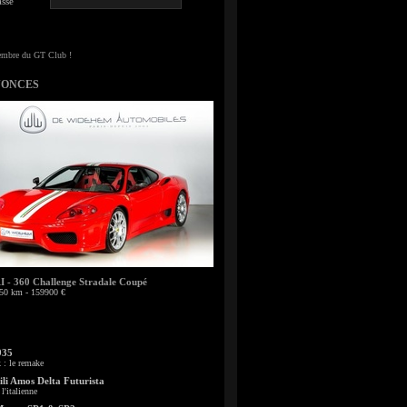
sse
NONCES
- 360 Challenge Stradale Coupé
50 km - 159900 €
935
: le remake
li Amos Delta Futurista
l'italienne