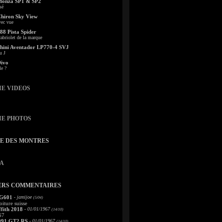
Monza SP1 & SP2
sé
Chiron Sky View
vec vue
88 Pista Spider
abriolet de la marque
ini Aventador LP770-4 SVJ
u J
Divo
le ?
IE VIDEOS
IE PHOTOS
TE DES MONTRES
A
ERS COMMENTAIRES
 G601
- jamijoe
(5/04)
oiture suisse
fith 2018
- 01/01/1967
(14/10)
67
991 GT2 RS
- 01/01/1967
(14/10)