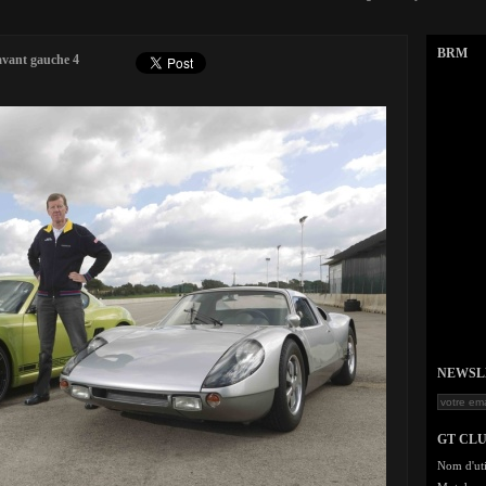
BRM
avant gauche 4
NEWSLET
GT CL
Nom d'uti