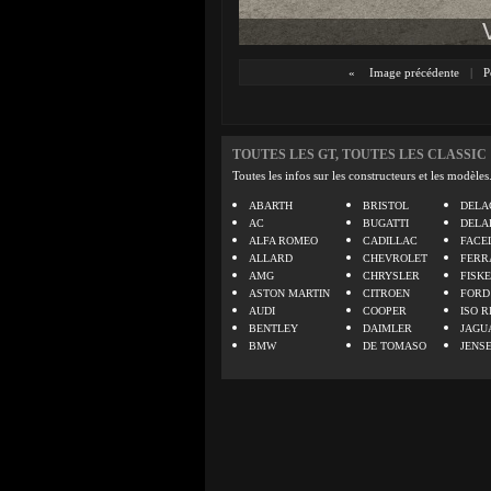
«
Image précédente
|
P
TOUTES LES GT, TOUTES LES CLASSIC
Toutes les infos sur les constructeurs et les modèles
ABARTH
BRISTOL
DELA
AC
BUGATTI
DELA
ALFA ROMEO
CADILLAC
FACE
ALLARD
CHEVROLET
FERR
AMG
CHRYSLER
FISK
ASTON MARTIN
CITROEN
FORD
AUDI
COOPER
ISO R
BENTLEY
DAIMLER
JAGU
BMW
DE TOMASO
JENS