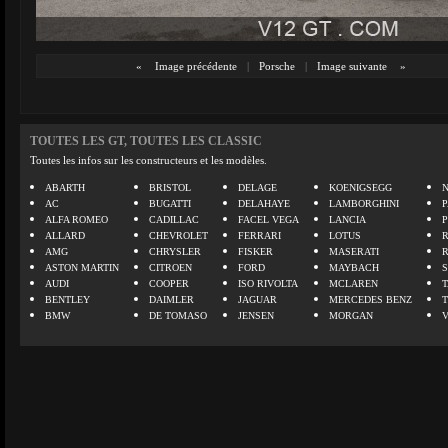
«
Image précédente
|
Porsche
|
Image suivante
»
TOUTES LES GT, TOUTES LES CLASSIC
Toutes les infos sur les constructeurs et les modèles.
ABARTH
BRISTOL
DELAGE
KOENIGSEGG
N
AC
BUGATTI
DELAHAYE
LAMBORGHINI
P
ALFA ROMEO
CADILLAC
FACEL VEGA
LANCIA
ALLARD
CHEVROLET
FERRARI
LOTUS
AMG
CHRYSLER
FISKER
MASERATI
ASTON MARTIN
CITROEN
FORD
MAYBACH
AUDI
COOPER
ISO RIVOLTA
MCLAREN
BENTLEY
DAIMLER
JAGUAR
MERCEDES BENZ
BMW
DE TOMASO
JENSEN
MORGAN