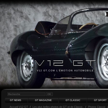
V12 GT.COM L'ÉMOTION AUTOMOBILE
GT NEWS
GT MAGAZINE
GT CLASSIC
GT SPORT
Accueil V12 GT
/
Les plus belles photos de GT et de Classic.
/
Photos Classic