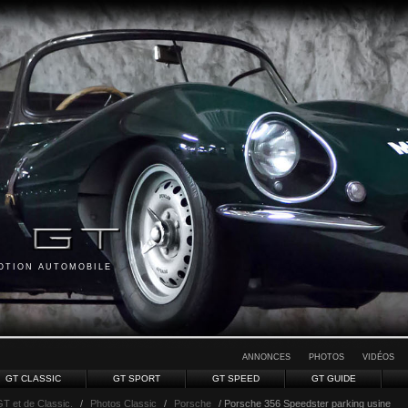
MOTION AUTOMOBILE
ANNONCES
PHOTOS
VIDÉOS
GT CLASSIC
GT SPORT
GT SPEED
GT GUIDE
GT et de Classic.
/
Photos Classic
/
Porsche
/ Porsche 356 Speedster parking usine