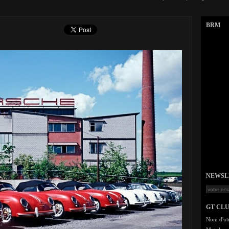
BRM
NEWSLET
GT CL
Nom d'uti