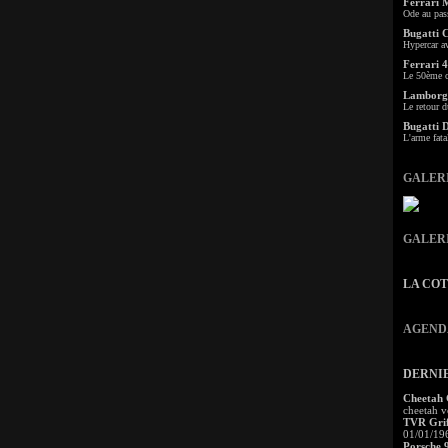
Ferrari 
Ode au pas
Bugatti 
Hypercar a
Ferrari 4
Le 50ème c
Lamborgh
Le retour d
Bugatti 
L'arme fata
GALER
GALER
LA CO
AGEND
DERNI
Cheetah
cheetah v
TVR Grif
01/01/19
Porsche 