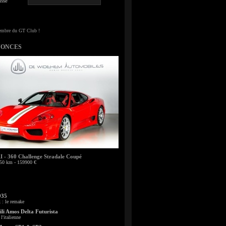
sse
NONCES
- 360 Challenge Stradale Coupé
50 km - 159900 €
935
: le remake
li Amos Delta Futurista
l'italienne