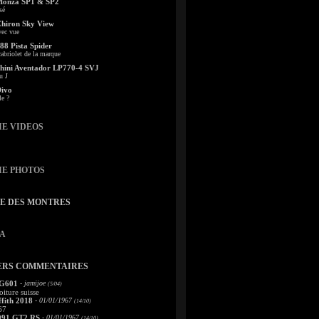
Monza SP1 & SP2
sé
Chiron Sky View
vec vue
88 Pista Spider
abriolet de la marque
ini Aventador LP770-4 SVJ
u J
Divo
le ?
IE VIDEOS
IE PHOTOS
TE DES MONTRES
A
ERS COMMENTAIRES
 G601
- jamijoe
(5/04)
oiture suisse
fith 2018
- 01/01/1967
(14/10)
67
991 GT2 RS
- 01/01/1967
(14/10)