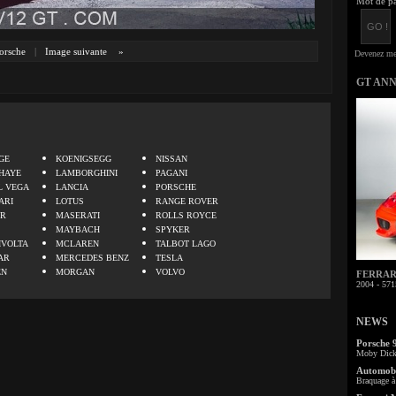
Mot de pa
orsche
|
Image suivante
»
GT AN
.
GE
KOENIGSEGG
NISSAN
HAYE
LAMBORGHINI
PAGANI
L VEGA
LANCIA
PORSCHE
ARI
LOTUS
RANGE ROVER
ER
MASERATI
ROLLS ROYCE
MAYBACH
SPYKER
IVOLTA
MCLAREN
TALBOT LAGO
AR
MERCEDES BENZ
TESLA
EN
MORGAN
VOLVO
FERRARI 
2004 - 571
NEWS
Porsche 
Moby Dick 
Automobi
Braquage à 