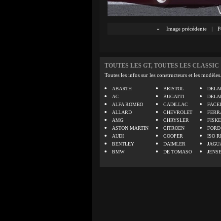
«
Image précédente
|
P
TOUTES LES GT, TOUTES LES CLASSIC
Toutes les infos sur les constructeurs et les modèles
ABARTH
BRISTOL
DELA
AC
BUGATTI
DELA
ALFA ROMEO
CADILLAC
FACE
ALLARD
CHEVROLET
FERR
AMG
CHRYSLER
FISK
ASTON MARTIN
CITROEN
FORD
AUDI
COOPER
ISO R
BENTLEY
DAIMLER
JAGU
BMW
DE TOMASO
JENS