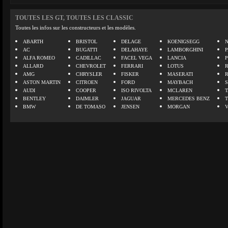
TOUTES LES GT, TOUTES LES CLASSIC
Toutes les infos sur les constructeurs et les modèles.
ABARTH
BRISTOL
DELAGE
KOENIGSEGG
N
AC
BUGATTI
DELAHAYE
LAMBORGHINI
P
ALFA ROMEO
CADILLAC
FACEL VEGA
LANCIA
ALLARD
CHEVROLET
FERRARI
LOTUS
AMG
CHRYSLER
FISKER
MASERATI
ASTON MARTIN
CITROEN
FORD
MAYBACH
AUDI
COOPER
ISO RIVOLTA
MCLAREN
BENTLEY
DAIMLER
JAGUAR
MERCEDES BENZ
BMW
DE TOMASO
JENSEN
MORGAN