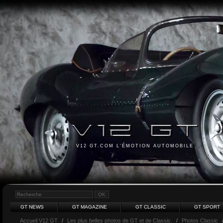
V12 GT.COM L'ÉMOTION AUTOMOBILE
GT NEWS
GT MAGAZINE
GT CLASSIC
GT SPORT
Accueil V12 GT
/
Les plus belles photos de GT et de Classic.
/
Photos Classic