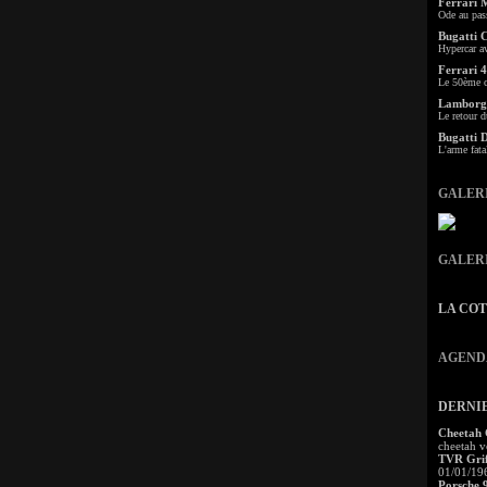
Ferrari 
Ode au pas
Bugatti 
Hypercar a
Ferrari 4
Le 50ème c
Lamborgh
Le retour d
Bugatti 
L'arme fata
GALER
GALER
LA CO
AGEND
DERNI
Cheetah
cheetah v
TVR Grif
01/01/19
Porsche 