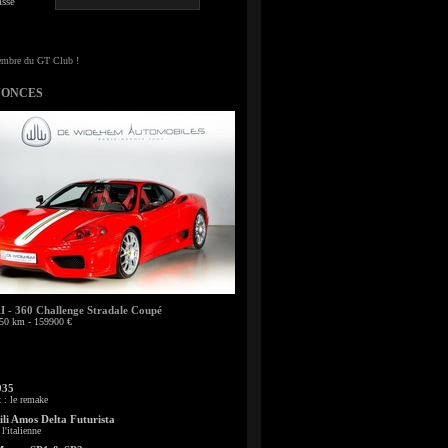
sse
NONCES
- 360 Challenge Stradale Coupé
50 km - 159900 €
935
: le remake
li Amos Delta Futurista
l'italienne