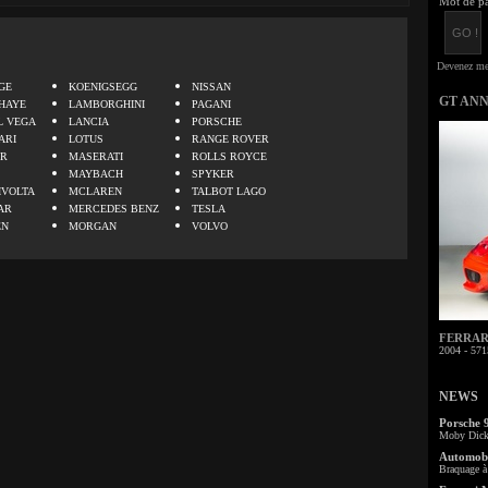
Mot de pa
.
GE
KOENIGSEGG
NISSAN
GT AN
HAYE
LAMBORGHINI
PAGANI
L VEGA
LANCIA
PORSCHE
ARI
LOTUS
RANGE ROVER
ER
MASERATI
ROLLS ROYCE
MAYBACH
SPYKER
IVOLTA
MCLAREN
TALBOT LAGO
AR
MERCEDES BENZ
TESLA
EN
MORGAN
VOLVO
FERRARI 
2004 - 571
NEWS
Porsche 
Moby Dick 
Automobi
Braquage à 