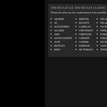
TOUTES LES GT, TOUTES LES CLASSIC
Toutes les infos sur les constructeurs et les modèles
ABARTH
BRISTOL
DELA
AC
BUGATTI
DELA
ALFA ROMEO
CADILLAC
FACE
ALLARD
CHEVROLET
FERR
AMG
CHRYSLER
FISK
ASTON MARTIN
CITROEN
FORD
AUDI
COOPER
ISO R
BENTLEY
DAIMLER
JAGU
BMW
DE TOMASO
JENS