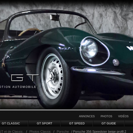
MOTION AUTOMOBILE
ANNONCES
PHOTOS
VIDÉOS
GT CLASSIC
GT SPORT
GT SPEED
GT GUIDE
GT et de Classic.
/
Photos Classic
/
Porsche
/ Porsche 356 Speedster beige profil 2