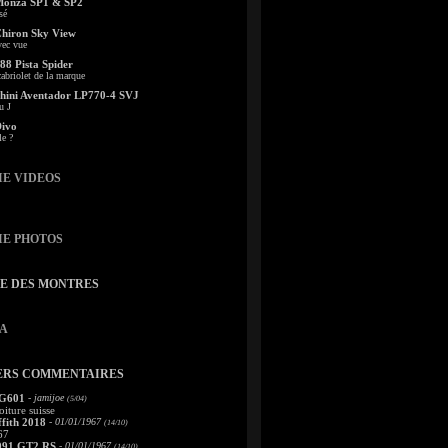
Monza SP1 & SP2
sé
Chiron Sky View
vec vue
88 Pista Spider
abriolet de la marque
ini Aventador LP770-4 SVJ
u J
Divo
le ?
IE VIDEOS
IE PHOTOS
TE DES MONTRES
A
ERS COMMENTAIRES
 G601
- jamijoe
(5/04)
oiture suisse
fith 2018
- 01/01/1967
(14/10)
67
991 GT2 RS
- 01/01/1967
(14/10)