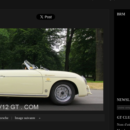
BRM
NEWSLET
GT CL
orsche
|
Image suivante
»
Nom d'uti