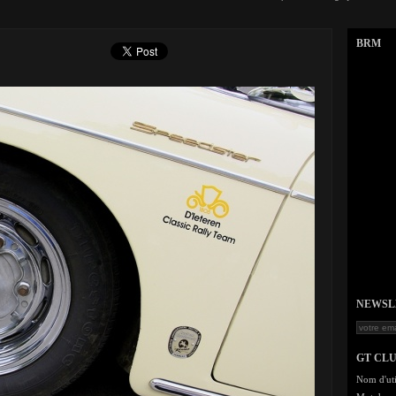
BRM
NEWSLET
GT CL
Nom d'uti