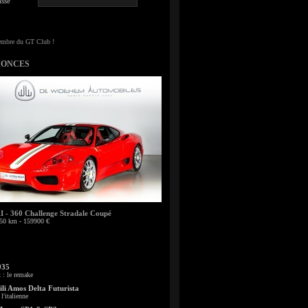
sse
NONCES
- 360 Challenge Stradale Coupé
50 km - 159900 €
935
: le remake
li Amos Delta Futurista
l'italienne