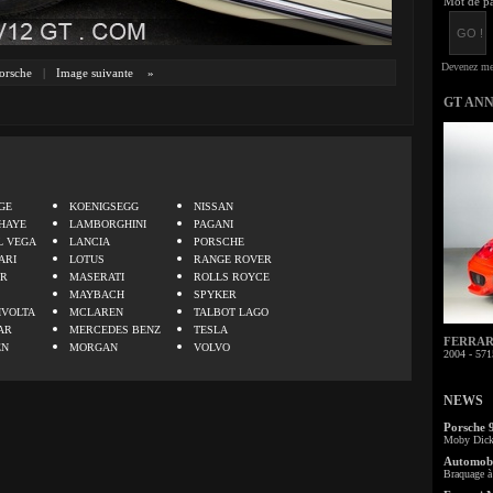
Mot de pa
orsche
|
Image suivante
»
GT AN
.
GE
KOENIGSEGG
NISSAN
HAYE
LAMBORGHINI
PAGANI
L VEGA
LANCIA
PORSCHE
ARI
LOTUS
RANGE ROVER
ER
MASERATI
ROLLS ROYCE
MAYBACH
SPYKER
IVOLTA
MCLAREN
TALBOT LAGO
AR
MERCEDES BENZ
TESLA
FERRARI 
EN
MORGAN
VOLVO
2004 - 571
NEWS
Porsche 
Moby Dick 
Automobi
Braquage à 