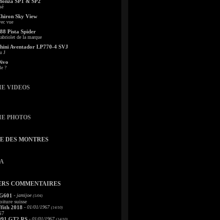
Monza SP1 & SP2
sé
Chiron Sky View
vec vue
88 Pista Spider
abriolet de la marque
ini Aventador LP770-4 SVJ
u J
Divo
le ?
IE VIDEOS
IE PHOTOS
TE DES MONTRES
A
ERS COMMENTAIRES
 G601
- jamijoe
(5/04)
oiture suisse
fith 2018
- 01/01/1967
(14/10)
67
991 GT2 RS
- 01/01/1967
(14/10)