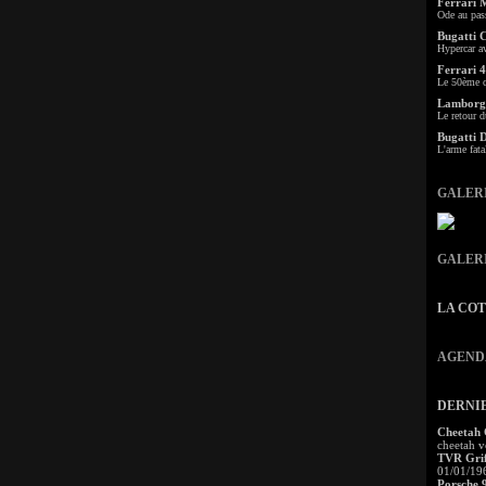
Ferrari 
Ode au pas
Bugatti 
Hypercar a
Ferrari 4
Le 50ème c
Lamborgh
Le retour d
Bugatti 
L'arme fata
GALER
GALER
LA CO
AGEND
DERNI
Cheetah
cheetah v
TVR Grif
01/01/19
Porsche 