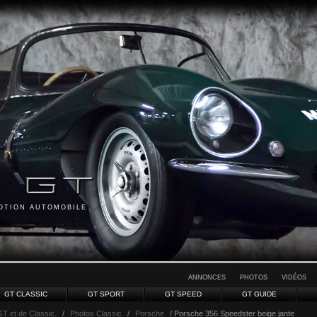
MOTION AUTOMOBILE
ANNONCES
PHOTOS
VIDÉOS
GT CLASSIC
GT SPORT
GT SPEED
GT GUIDE
GT et de Classic.
/
Photos Classic
/
Porsche
/ Porsche 356 Speedster beige jante