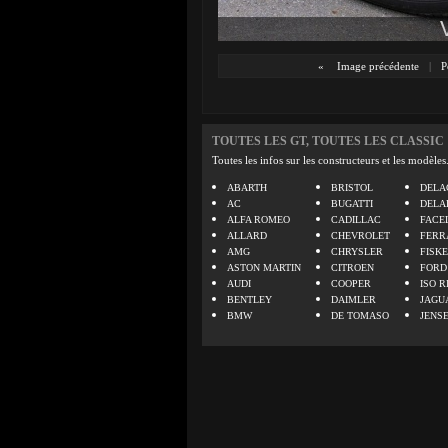
«
Image précédente
|
P
TOUTES LES GT, TOUTES LES CLASSIC
Toutes les infos sur les constructeurs et les modèles
ABARTH
BRISTOL
DELA
AC
BUGATTI
DELA
ALFA ROMEO
CADILLAC
FACE
ALLARD
CHEVROLET
FERR
AMG
CHRYSLER
FISK
ASTON MARTIN
CITROEN
FORD
AUDI
COOPER
ISO R
BENTLEY
DAIMLER
JAGU
BMW
DE TOMASO
JENS