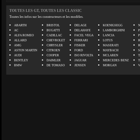
TOUTES LES GT, TOUTES LES CLASSIC
Toutes les infos sur les constructeurs et les modèles.
ABARTH
BRISTOL
DELAGE
KOENIGSEGG
N
AC
BUGATTI
DELAHAYE
LAMBORGHINI
P
ALFA ROMEO
CADILLAC
FACEL VEGA
LANCIA
ALLARD
CHEVROLET
FERRARI
LOTUS
AMG
CHRYSLER
FISKER
MASERATI
ASTON MARTIN
CITROEN
FORD
MAYBACH
AUDI
COOPER
ISO RIVOLTA
MCLAREN
BENTLEY
DAIMLER
JAGUAR
MERCEDES BENZ
BMW
DE TOMASO
JENSEN
MORGAN