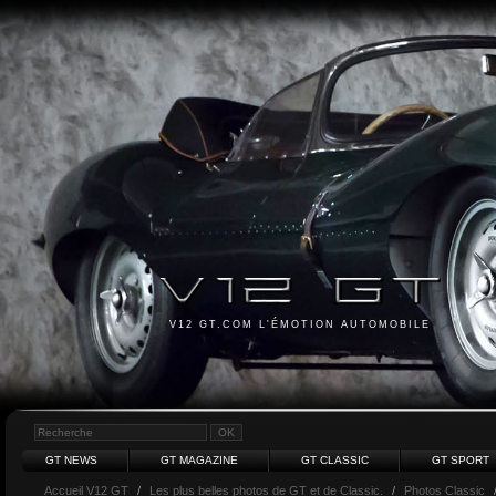
V12 GT.COM L'ÉMOTION AUTOMOBILE
GT NEWS
GT MAGAZINE
GT CLASSIC
GT SPORT
Accueil V12 GT
/
Les plus belles photos de GT et de Classic.
/
Photos Classic