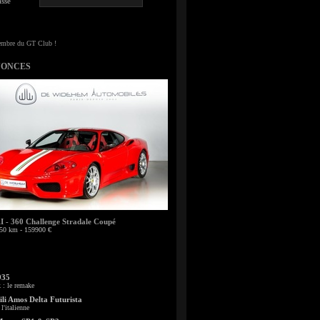
sse
NONCES
- 360 Challenge Stradale Coupé
50 km - 159900 €
935
: le remake
li Amos Delta Futurista
l'italienne