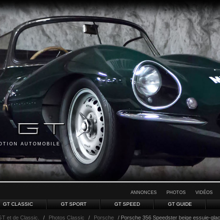
MOTION AUTOMOBILE
ANNONCES
PHOTOS
VIDÉOS
GT CLASSIC
GT SPORT
GT SPEED
GT GUIDE
GT et de Classic.
/
Photos Classic
/
Porsche
/ Porsche 356 Speedster beige essuie-gla