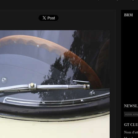
BRM
NEWSLET
GT CL
Nom d'uti