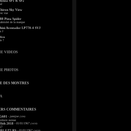
Monza SP1 & SP2
sé
Chiron Sky View
vec vue
88 Pista Spider
abriolet de la marque
ini Aventador LP770-4 SVJ
u J
Divo
le ?
IE VIDEOS
IE PHOTOS
TE DES MONTRES
A
ERS COMMENTAIRES
 G601
- jamijoe
(5/04)
oiture suisse
fith 2018
- 01/01/1967
(14/10)
67
991 GT2 RS
- 01/01/1967
(14/10)