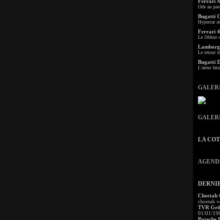
Ferrari 
Ode au pas
Bugatti 
Hypercar a
Ferrari 4
Le 50ème c
Lamborgh
Le retour d
Bugatti 
L'arme fata
GALER
GALER
LA CO
AGEND
DERNI
Cheetah
cheetah v
TVR Grif
01/01/19
Porsche 