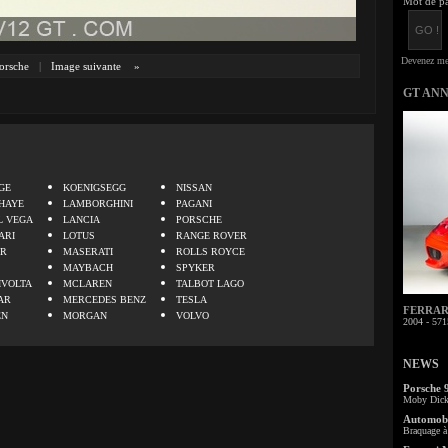
Mot de pa
orsche
|
Image suivante
»
GT AN
.
GE
KOENIGSEGG
NISSAN
HAYE
LAMBORGHINI
PAGANI
L VEGA
LANCIA
PORSCHE
ARI
LOTUS
RANGE ROVER
ER
MASERATI
ROLLS ROYCE
MAYBACH
SPYKER
IVOLTA
MCLAREN
TALBOT LAGO
AR
MERCEDES BENZ
TESLA
FERRARI 
EN
MORGAN
VOLVO
2004 - 571
NEWS
Porsche 
Moby Dick 
Automobi
Braquage à 