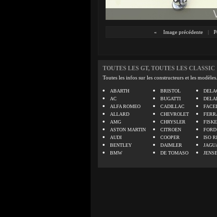
«
Image précédente
|
P
TOUTES LES GT, TOUTES LES CLASSIC
Toutes les infos sur les constructeurs et les modèles
ABARTH
BRISTOL
DELA
AC
BUGATTI
DELA
ALFA ROMEO
CADILLAC
FACE
ALLARD
CHEVROLET
FERR
AMG
CHRYSLER
FISK
ASTON MARTIN
CITROEN
FORD
AUDI
COOPER
ISO R
BENTLEY
DAIMLER
JAGU
BMW
DE TOMASO
JENS