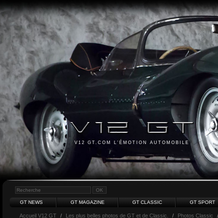
V12 GT.COM L'ÉMOTION AUTOMOBILE
GT NEWS
GT MAGAZINE
GT CLASSIC
GT SPORT
Accueil V12 GT
/
Les plus belles photos de GT et de Classic.
/
Photos Classic