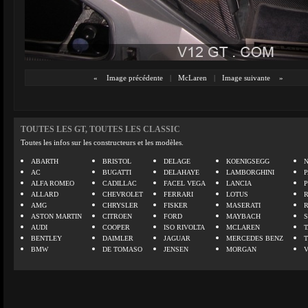
«
Image précédente
|
McLaren
|
Image suivante
»
TOUTES LES GT, TOUTES LES CLASSIC
Toutes les infos sur les constructeurs et les modèles.
ABARTH
BRISTOL
DELAGE
KOENIGSEGG
N
AC
BUGATTI
DELAHAYE
LAMBORGHINI
P
ALFA ROMEO
CADILLAC
FACEL VEGA
LANCIA
ALLARD
CHEVROLET
FERRARI
LOTUS
AMG
CHRYSLER
FISKER
MASERATI
ASTON MARTIN
CITROEN
FORD
MAYBACH
AUDI
COOPER
ISO RIVOLTA
MCLAREN
BENTLEY
DAIMLER
JAGUAR
MERCEDES BENZ
BMW
DE TOMASO
JENSEN
MORGAN